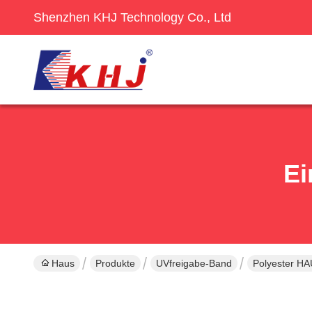
Shenzhen KHJ Technology Co., Ltd
Ei
Haus
Produkte
UVfreigabe-Band
Polyester HA