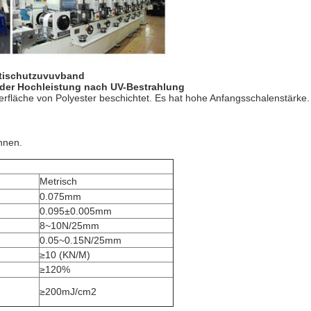
ntischutzuvuvband
der Hochleistung nach UV-Bestrahlung
erfläche von Polyester beschichtet. Es hat hohe Anfangsschalenstärke
nnen.
Metrisch
0.075mm
0.095±0.005mm
8~10N/25mm
0.05~0.15N/25mm
≥10 (KN/M)
≥120%
≥200mJ/cm2