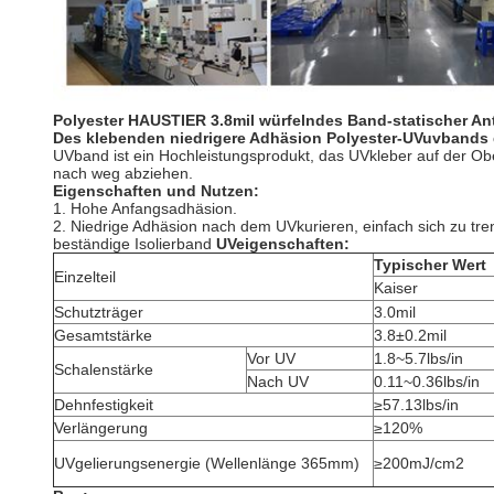
Polyester HAUSTIER 3.8mil würfelndes Band-statischer A
Des klebenden niedrigere Adhäsion Polyester-UVuvbands 
UVband ist ein Hochleistungsprodukt, das UVkleber auf der Ob
nach weg abziehen.
Eigenschaften und Nutzen:
1. Hohe Anfangsadhäsion.
2. Niedrige Adhäsion nach dem UVkurieren, einfach sich zu tre
beständige Isolierband
UVeigenschaften:
Typischer Wert
Einzelteil
Kaiser
Schutzträger
3.0mil
Gesamtstärke
3.8±0.2mil
Vor UV
1.8~5.7lbs/in
Schalenstärke
Nach UV
0.11~0.36lbs/in
Dehnfestigkeit
≥57.13lbs/in
Verlängerung
≥120%
UVgelierungsenergie (Wellenlänge 365mm)
≥200mJ/cm2