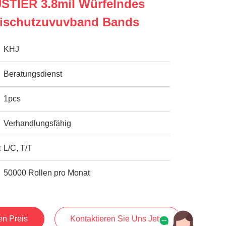
USTIER 3.8mil Würfelndes
ntischutzuvuvband Bands
KHJ
Beratungsdienst
1pcs
Verhandlungsfähig
:
L/C, T/T
50000 Rollen pro Monat
en Preis
Kontaktieren Sie Uns Jetzt