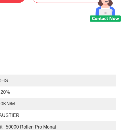
oHS
120%
10KN/M
AUSTIER
t:
50000 Rollen Pro Monat