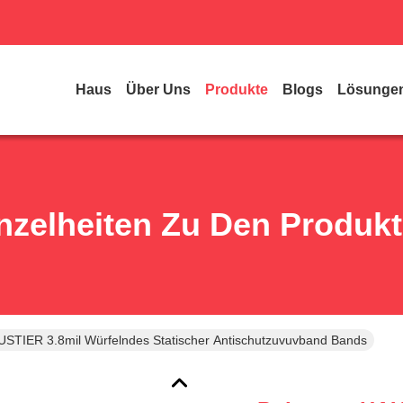
Haus
Über Uns
Produkte
Blogs
Lösunge
nzelheiten Zu Den Produk
USTIER 3.8mil Würfelndes Statischer Antischutzuvuvband Bands