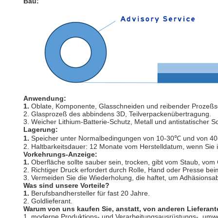
Bau:
Anwendung:
1.
Oblate, Komponente, Glasschneiden und reibender Prozeßsc
2. Glasprozeß des abbindens 3D, Teilverpackenübertragung.
3. Weicher Lithium-Batterie-Schutz, Metall und antistatischer S
Lagerung:
1.
Speicher unter Normalbedingungen von 10-30℃ und von 40-
2. Haltbarkeitsdauer: 12 Monate vom Herstelldatum, wenn Sie
Vorkehrungs-Anzeige:
1.
Oberfläche sollte sauber sein, trocken, gibt vom Staub, vom
2. Richtiger Druck erfordert durch Rolle, Hand oder Presse bei
3. Vermeiden Sie die Wiederholung, die haftet, um Adhäsions
Was sind unsere Vorteile?
1.
Berufsbandhersteller für fast 20 Jahre.
2. Goldlieferant.
Warum von uns kaufen Sie, anstatt, von anderen Lieferan
1. moderne Produktions- und Verarbeitungsausrüstungs-, umwe