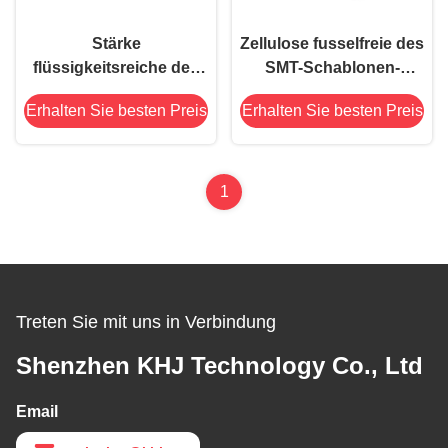
Stärke
Zellulose fusselfreie des
flüssigkeitsreiche des
SMT-Schablonen-
Absorption SMT-
Reinigungswischer-
Erhalten Sie besten Preis
Erhalten Sie besten Preis
Schablonen-
SMC1004
Reinigungswischer-
nichtgewebtes
Rollen0.26mm
Cleanroom-Abwischen
1
Treten Sie mit uns in Verbindung
Shenzhen KHJ Technology Co., Ltd
Email