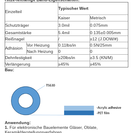
Typischer Wert
Einzelteil
Kaiser
Metrisch
Schutzträger
3.0mil
0.075mm
Gesamtstärke
5.4mil
0.135±0.005mm
Reißnagel
/
≥12 (J.DOW/#)
Vor Heizung
0.11lbs/in
0.5N/25mm
Adhäsion
Nach Heizung
0
0
Dehnfestigkeit
≥20lbs/in
≥3.5 (KN/M)
Verlängerung
≥45%
≥45%
Bau:
Anwendung:
1.
Für elektronische Bauelemente Gläser, Oblate,
KeramikHerstellungsverfahren.