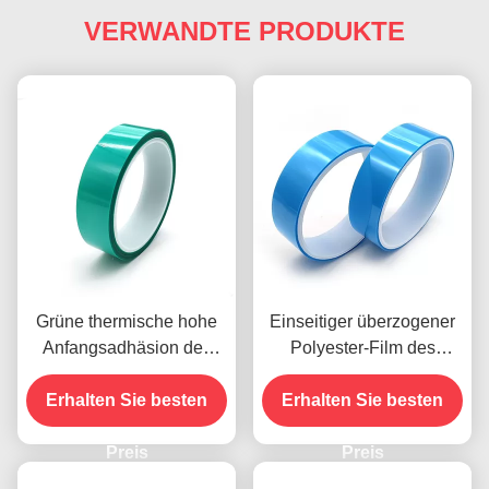
VERWANDTE PRODUKTE
Grüne thermische hohe
Einseitiger überzogener
Anfangsadhäsion des
Polyester-Film des
Freigabe-Band-5.4mil
Hitzentwicklungs-Band-
Erhalten Sie besten
einseitig
0.135mm zog sich zurück
Erhalten Sie besten
Preis
Preis