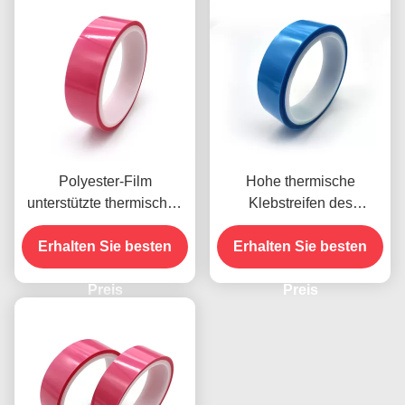
Polyester-Film
Hohe thermische
unterstützte thermisches
Klebstreifen des
Freigabe-Band
Anfangsadhäsions-blaue
Erhalten Sie besten
umweltfreundliche
Polyester-Band-TS630D
Erhalten Sie besten
0.075mm
Preis
Preis