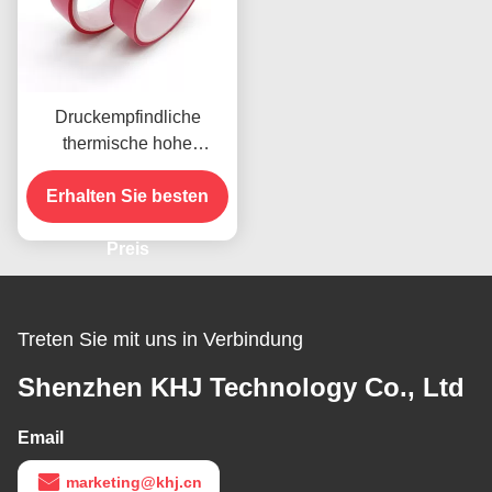
Druckempfindliche
thermische hohe
Anfangsadhäsion des
Erhalten Sie besten
Freigabe-Band-8N
Preis
Treten Sie mit uns in Verbindung
Shenzhen KHJ Technology Co., Ltd
Email
marketing@khj.cn