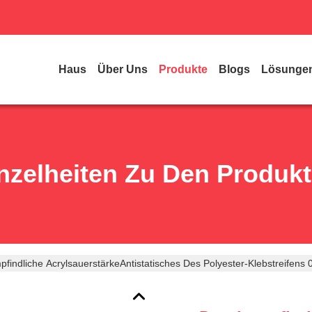
Haus
Über Uns
Produkte
Blogs
Lösunge
nzelheiten Zu Den Produk
findliche AcrylsauerstärkeAntistatisches Des Polyester-Klebstreifen