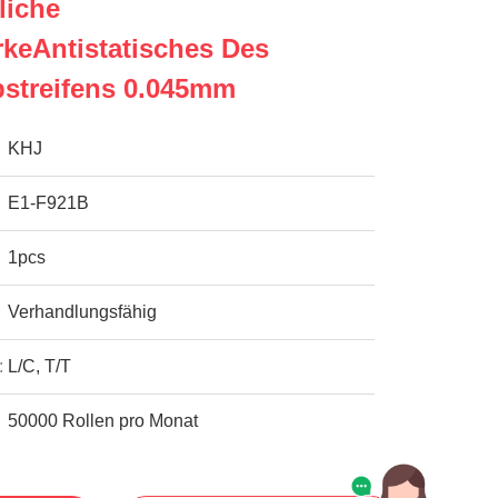
liche
rkeAntistatisches Des
bstreifens 0.045mm
KHJ
E1-F921B
1pcs
Verhandlungsfähig
:
L/C, T/T
50000 Rollen pro Monat