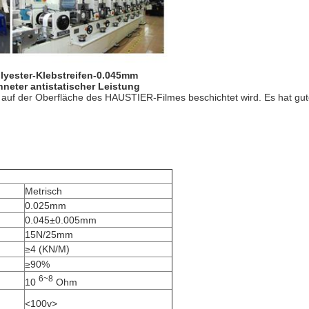
lyester-Klebstreifen-0.045mm
neter antistatischer Leistung
r auf der Oberfläche des HAUSTIER-Filmes beschichtet wird. Es hat gu
Metrisch
0.025mm
0.045±0.005mm
15N/25mm
≥4 (KN/M)
≥90%
6~8
10
Ohm
<100v>