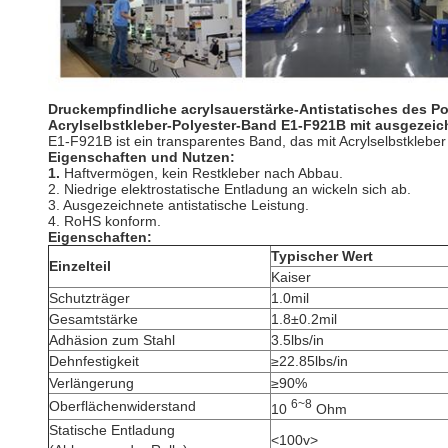
Druckempfindliche acrylsauerstärke-Antistatisches des Po
Acrylselbstkleber-Polyester-Band E1-F921B mit ausgezeich
E1-F921B ist ein transparentes Band, das mit Acrylselbstklebe
Eigenschaften und Nutzen:
1.
Haftvermögen, kein Restkleber nach Abbau.
2. Niedrige elektrostatische Entladung an wickeln sich ab.
3. Ausgezeichnete antistatische Leistung.
4. RoHS konform.
Eigenschaften:
Typischer Wert
Einzelteil
Kaiser
Schutzträger
1.0mil
Gesamtstärke
1.8±0.2mil
Adhäsion zum Stahl
3.5lbs/in
Dehnfestigkeit
≥22.85lbs/in
Verlängerung
≥90%
6~8
Oberflächenwiderstand
10
Ohm
Statische Entladung
<100v>