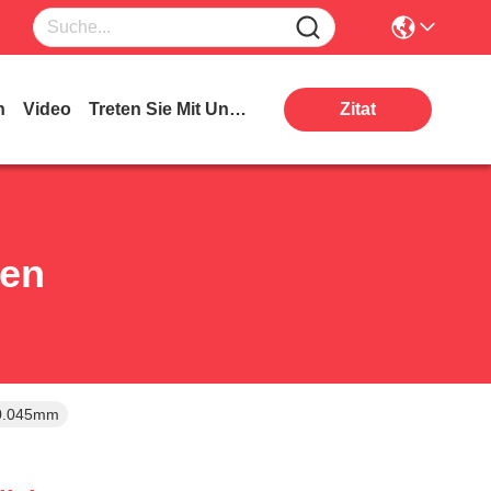
n
Video
Treten Sie Mit Uns In Verbindung
Zitat
ten
s 0.045mm