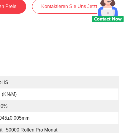
en Preis
Kontaktieren Sie Uns Jetzt
oHS
 (KN/M)
90%
.045±0.005mm
t:
50000 Rollen Pro Monat