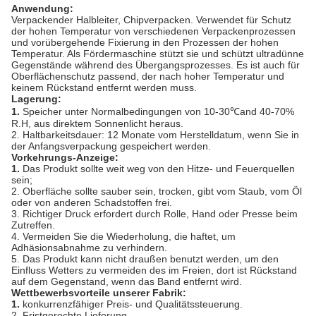
Anwendung:
Verpackender Halbleiter, Chipverpacken. Verwendet für Schutz
der hohen Temperatur von verschiedenen Verpackenprozessen
und vorübergehende Fixierung in den Prozessen der hohen
Temperatur. Als Fördermaschine stützt sie und schützt ultradünne
Gegenstände während des Übergangsprozesses. Es ist auch für
Oberflächenschutz passend, der nach hoher Temperatur und
keinem Rückstand entfernt werden muss.
Lagerung:
1.
Speicher unter Normalbedingungen von 10-30℃and 40-70%
R.H, aus direktem Sonnenlicht heraus.
2. Haltbarkeitsdauer: 12 Monate vom Herstelldatum, wenn Sie in
der Anfangsverpackung gespeichert werden.
Vorkehrungs-Anzeige:
1.
Das Produkt sollte weit weg von den Hitze- und Feuerquellen
sein;
2. Oberfläche sollte sauber sein, trocken, gibt vom Staub, vom Öl
oder von anderen Schadstoffen frei.
3. Richtiger Druck erfordert durch Rolle, Hand oder Presse beim
Zutreffen.
4. Vermeiden Sie die Wiederholung, die haftet, um
Adhäsionsabnahme zu verhindern.
5. Das Produkt kann nicht draußen benutzt werden, um den
Einfluss Wetters zu vermeiden des im Freien, dort ist Rückstand
auf dem Gegenstand, wenn das Band entfernt wird.
Wettbewerbsvorteile unserer Fabrik:
1.
konkurrenzfähiger Preis- und Qualitätssteuerung.
2. Fristgerechte Lieferung.