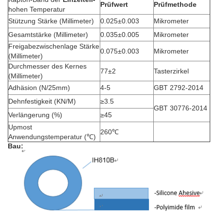
Prüfwert
Prüfmethode
hohen Temperatur
Stützung Stärke (Millimeter)
0.025±0.003
Mikrometer
Gesamtstärke (Millimeter)
0.035±0.005
Mikrometer
Freigabezwischenlage Stärke
0.075±0.003
Mikrometer
(Millimeter)
Durchmesser des Kernes
77±2
Tasterzirkel
(Millimeter)
Adhäsion (N/25mm)
4-5
GBT 2792-2014
Dehnfestigkeit (KN/M)
≥3.5
GBT 30776-2014
Verlängerung (%)
≥45
Upmost
260℃
Anwendungstemperatur (℃)
Bau: