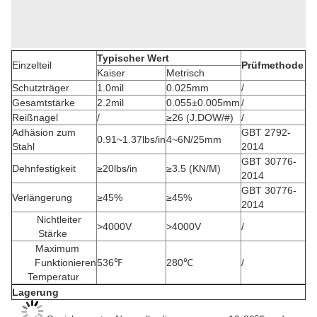
Typischer Wert
Einzelteil
Prüfmethode
Kaiser
Metrisch
Schutzträger
1.0mil
0.025mm
/
Gesamtstärke
2.2mil
0.055±0.005mm
/
Reißnagel
/
≥26 (J.DOW/#)
/
Adhäsion zum
GBT 2792-
0.91~1.37lbs/in
4~6N/25mm
Stahl
2014
GBT 30776-
Dehnfestigkeit
≥20lbs/in
≥3.5 (KN/M)
2014
GBT 30776-
Verlängerung
≥45%
≥45%
2014
Nichtleiter
>4000V
>4000V
/
Stärke
Maximum
Funktionieren
536℉
280℃
/
Temperatur
Lagerung