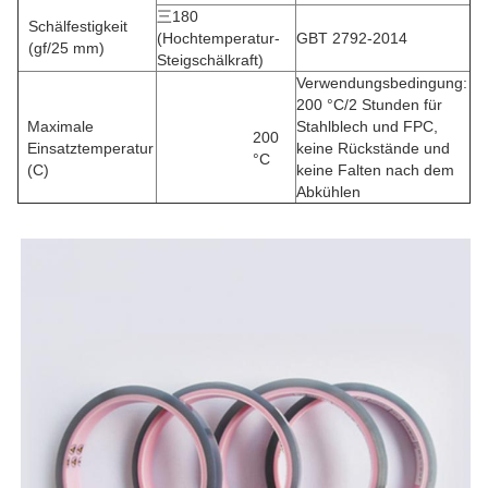
三180
Schälfestigkeit
(Hochtemperatur-
GBT 2792-2014
(gf/25 mm)
Steigschälkraft)
Verwendungsbedingung:
200 °C/2 Stunden für
Maximale
Stahlblech und FPC,
200
Einsatztemperatur
keine Rückstände und
°C
(C)
keine Falten nach dem
Abkühlen