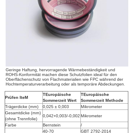
Geringe Haftung, hervorragende Wärmebeständigkeit und
ROHS-Konformität machen diese Schutzfolien ideal für den
Oberflächenschutz von Flachmaterialien wie FPC während der
Hochtemperaturverarbeitung oder als temporäre Abdeckungen.
T
Europäische
T
Europäische
Prüfen
Ite
M
Sommerzeit
Wert
Sommerzeit
Methode
Trägerdicke (mm)
0,025 ± 0,003
Mikrometer
Gesamtdicke (mm)
0,042+0,003/-0,002
Mikrometer
(ohne Trennfolie)
Farbe
Bernstein
/
40-70
GBT 2792-2014