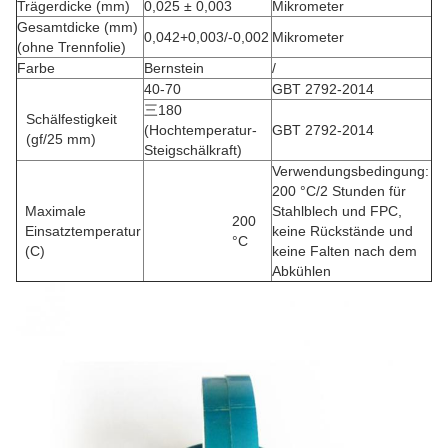
Trägerdicke (mm)
0,025 ± 0,003
Mikrometer
Gesamtdicke (mm)
0,042+0,003/-0,002
Mikrometer
(ohne Trennfolie)
Farbe
Bernstein
/
40-70
GBT 2792-2014
三180
Schälfestigkeit
(Hochtemperatur-
GBT 2792-2014
(gf/25 mm)
Steigschälkraft)
Verwendungsbedingung:
200 °C/2 Stunden für
Maximale
Stahlblech und FPC,
200
Einsatztemperatur
keine Rückstände und
°C
(C)
keine Falten nach dem
Abkühlen