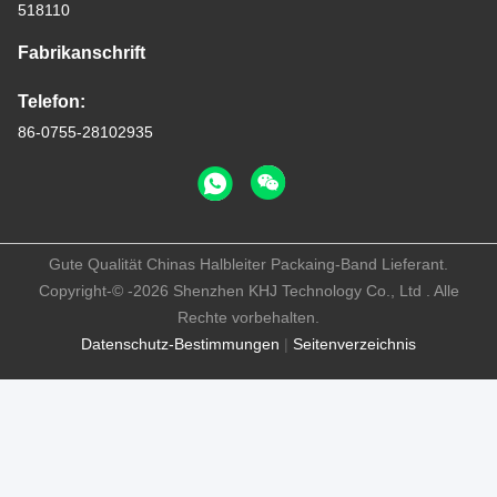
518110
Fabrikanschrift
Telefon:
86-0755-28102935
Gute Qualität Chinas Halbleiter Packaing-Band Lieferant.
Copyright-© -2026 Shenzhen KHJ Technology Co., Ltd . Alle
Rechte vorbehalten.
Datenschutz-Bestimmungen
|
Seitenverzeichnis