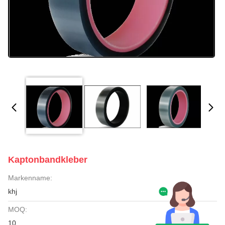
Kaptonbandkleber
Markenname:
khj
MOQ:
10