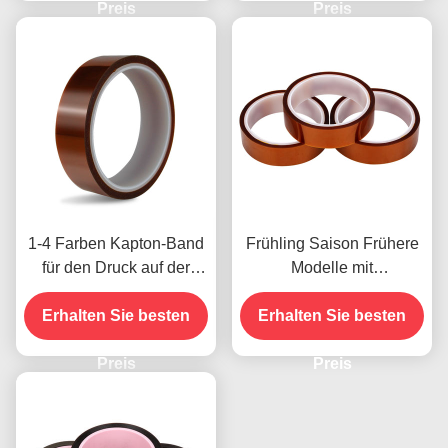
Preis
Modelle
Preis
1-4 Farben Kapton-Band
Frühling Saison Frühere
für den Druck auf der
Modelle mit
Vorderseite
Feuchtigkeitsbeständigkeit
Erhalten Sie besten
Erhalten Sie besten
und 2,5N/25mm
Schälfestigkeit
Preis
Preis