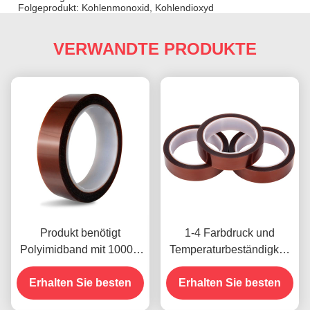
Folgeprodukt: Kohlenmonoxid, Kohlendioxyd
VERWANDTE PRODUKTE
Produkt benötigt
1-4 Farbdruck und
Polyimidband mit 1000V
Temperaturbeständigkeit
Spannungsfestigkeit
-10C-80C
Erhalten Sie besten
Zahlungsmethode mit
Erhalten Sie besten
Kreditkarte für frühere