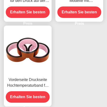
für den Druck auf der
Modelle mit
Vorderseite
Feuchtigkeitsbeständigke
Erhalten Sie besten
Erhalten Sie besten
it und 2,5N/25mm
Schälfestigkeit
Preis
Preis
Vorderseite Druckseite
Hochtemperaturband für
das vorhandene Produkt
Erhalten Sie besten