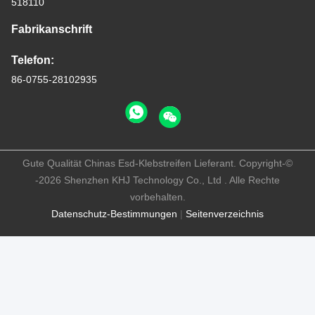
518110
Fabrikanschrift
Telefon:
86-0755-28102935
Gute Qualität Chinas Esd-Klebstreifen Lieferant. Copyright-©
-2026 Shenzhen KHJ Technology Co., Ltd . Alle Rechte
vorbehalten.
Datenschutz-Bestimmungen
|
Seitenverzeichnis