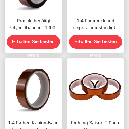
Produkt benötigt
1-4 Farbdruck und
Polyimidband mit 1000V
Temperaturbeständigkeit
Spannungsfestigkeit
-10C-80C
Erhalten Sie besten
Zahlungsmethode mit
Erhalten Sie besten
Kreditkarte für frühere
Preis
Modelle
Preis
1-4 Farben Kapton-Band
Frühling Saison Frühere