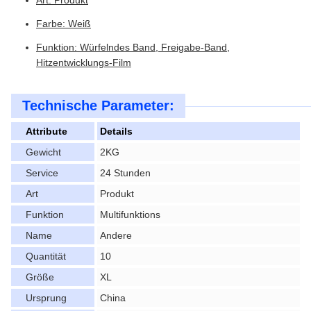
Art: Produkt
Farbe: Weiß
Funktion: Würfelndes Band, Freigabe-Band,
Hitzentwicklungs-Film
Technische Parameter:
Attribute
Details
Gewicht
2KG
Service
24 Stunden
Art
Produkt
Funktion
Multifunktions
Name
Andere
Quantität
10
Größe
XL
Ursprung
China