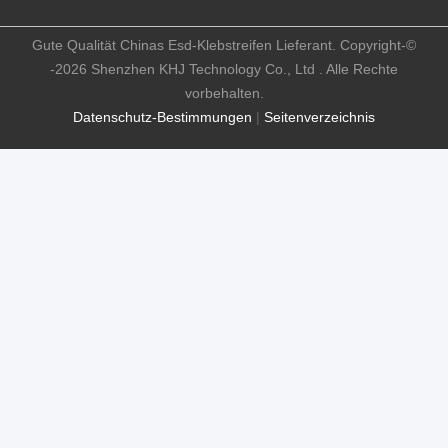
Gute Qualität Chinas Esd-Klebstreifen Lieferant. Copyright-©
-2026 Shenzhen KHJ Technology Co., Ltd . Alle Rechte
vorbehalten.
Datenschutz-Bestimmungen
|
Seitenverzeichnis