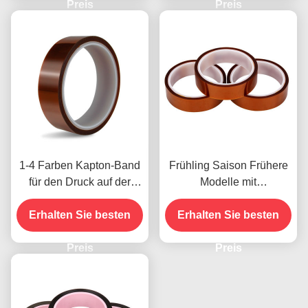
Preis
Modelle
Preis
1-4 Farben Kapton-Band
Frühling Saison Frühere
für den Druck auf der
Modelle mit
Vorderseite
Feuchtigkeitsbeständigke
Erhalten Sie besten
Erhalten Sie besten
it und 2,5N/25mm
Schälfestigkeit
Preis
Preis