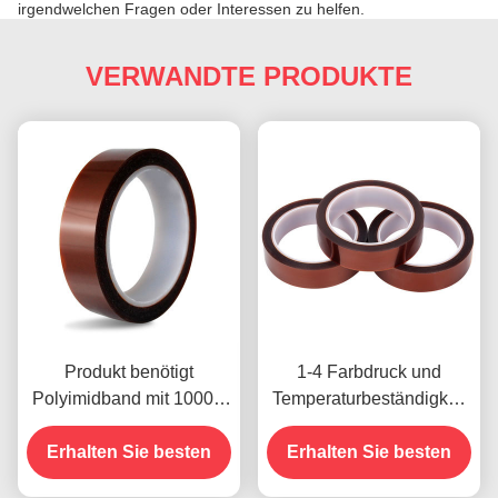
irgendwelchen Fragen oder Interessen zu helfen.
VERWANDTE PRODUKTE
Produkt benötigt
1-4 Farbdruck und
Polyimidband mit 1000V
Temperaturbeständigkeit
Spannungsfestigkeit
-10C-80C
Erhalten Sie besten
Zahlungsmethode mit
Erhalten Sie besten
Kreditkarte für frühere