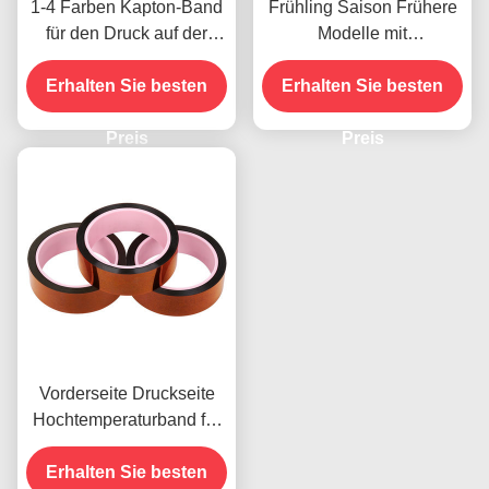
1-4 Farben Kapton-Band
Frühling Saison Frühere
für den Druck auf der
Modelle mit
Vorderseite
Feuchtigkeitsbeständigke
Erhalten Sie besten
Erhalten Sie besten
it und 2,5N/25mm
Schälfestigkeit
Preis
Preis
Vorderseite Druckseite
Hochtemperaturband für
das vorhandene Produkt
Erhalten Sie besten