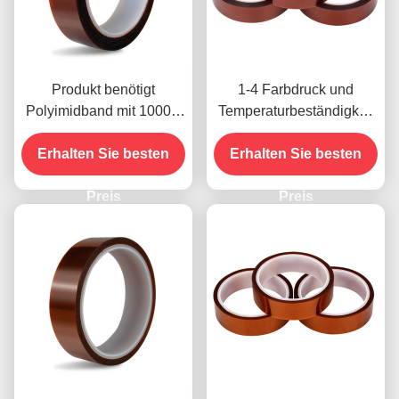
Produkt benötigt
1-4 Farbdruck und
Polyimidband mit 1000V
Temperaturbeständigkeit
Spannungsfestigkeit
-10C-80C
Erhalten Sie besten
Zahlungsmethode mit
Erhalten Sie besten
Kreditkarte für frühere
Preis
Modelle
Preis