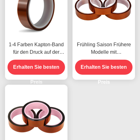
1-4 Farben Kapton-Band
Frühling Saison Frühere
für den Druck auf der
Modelle mit
Vorderseite
Feuchtigkeitsbeständigke
Erhalten Sie besten
Erhalten Sie besten
it und 2,5N/25mm
Schälfestigkeit
Preis
Preis