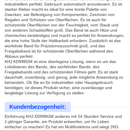
industriellem perfekt, Gebrauch automatisch anzusteuern. Es ist
starker Kleber macht es ideal für eine breite Palette von
Zwecken, wie Befestigung von Komponenten, Zeichnen von
Regalen und Schützen von Oberflächen. Es ist auch für
schützende Oberflächen von der Feuchtigkeit, vom Staub und
von anderen Schadstoffen groß. Das Band ist auch Hitze und
chemisches beständiges und macht es perfekt für Anwendungen,
die eine hohe Stufe der Haltbarkeit erfordern. Zusätzlich ist das
würfelnde Band für Präzisionsausschnitt groß, und das
Freigabeband ist für schützende Oberflächen während des
Abbaus perfekt.
KHJ KD998GM ist eine überlegene Lösung, wenn es um das
Lokalisieren des Bands, des würfelnden Bands, des
Freigabebands und des schützenden Filmes geht. Es ist stark
dauerhaft, zuverlässig, und genug, jede mögliche Anwendung zu
behandeln. Ob Sie es für industriellen oder Hauptgebrauch
benötigen, ist dieses Produkt sicher, eine zuverlässige und
langlebige Lösung zur Verfügung zu stellen.
Kundenbezogenheit:
Einführung KHJ KD998GM anderes mit 24 Stunden Service und
1-jähriger Garantie, ein Produkt entworfen, um Ihr Leben
einfacher zu machen! Es hat ein Multifunktions und wiegt 2KG.