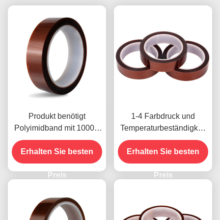
Produkt benötigt
1-4 Farbdruck und
Polyimidband mit 1000V
Temperaturbeständigkeit
Spannungsfestigkeit
-10C-80C
Erhalten Sie besten
Zahlungsmethode mit
Erhalten Sie besten
Kreditkarte für frühere
Preis
Modelle
Preis