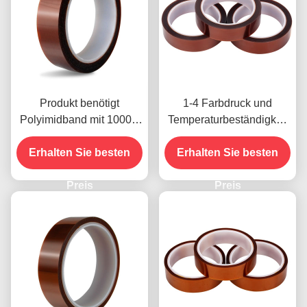
Produkt benötigt
1-4 Farbdruck und
Polyimidband mit 1000V
Temperaturbeständigkeit
Spannungsfestigkeit
-10C-80C
Erhalten Sie besten
Zahlungsmethode mit
Erhalten Sie besten
Kreditkarte für frühere
Preis
Modelle
Preis