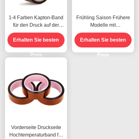
1-4 Farben Kapton-Band
Frühling Saison Frühere
für den Druck auf der
Modelle mit
Vorderseite
Feuchtigkeitsbeständigke
Erhalten Sie besten
Erhalten Sie besten
it und 2,5N/25mm
Schälfestigkeit
Preis
Preis
Vorderseite Druckseite
Hochtemperaturband für