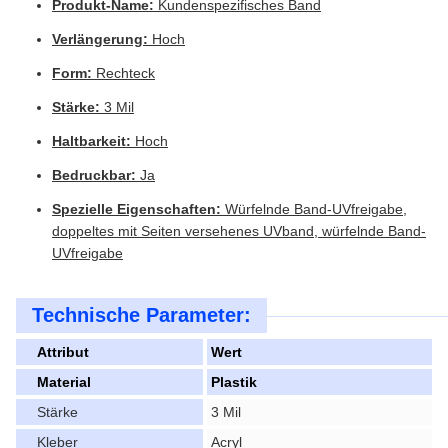
Produkt-Name:
Kundenspezifisches Band
Verlängerung:
Hoch
Form:
Rechteck
Stärke:
3 Mil
Haltbarkeit:
Hoch
Bedruckbar:
Ja
Spezielle Eigenschaften:
Würfelnde Band-UVfreigabe,
doppeltes mit Seiten versehenes UVband, würfelnde Band-
UVfreigabe
Technische Parameter:
Attribut
Wert
Material
Plastik
Stärke
3 Mil
Kleber
Acryl