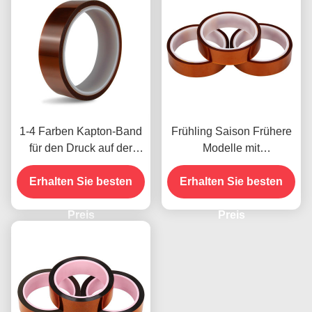
1-4 Farben Kapton-Band
Frühling Saison Frühere
für den Druck auf der
Modelle mit
Vorderseite
Feuchtigkeitsbeständigke
Erhalten Sie besten
Erhalten Sie besten
it und 2,5N/25mm
Schälfestigkeit
Preis
Preis