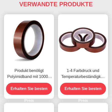
VERWANDTE PRODUKTE
Produkt benötigt
1-4 Farbdruck und
Polyimidband mit 1000V
Temperaturbeständigkeit
Spannungsfestigkeit
-10C-80C
Erhalten Sie besten
Zahlungsmethode mit
Erhalten Sie besten
Kreditkarte für frühere
Preis
Modelle
Preis