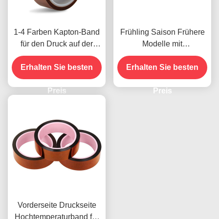
1-4 Farben Kapton-Band
Frühling Saison Frühere
für den Druck auf der
Modelle mit
Vorderseite
Feuchtigkeitsbeständigke
Erhalten Sie besten
Erhalten Sie besten
it und 2,5N/25mm
Schälfestigkeit
Preis
Preis
Vorderseite Druckseite
Hochtemperaturband für