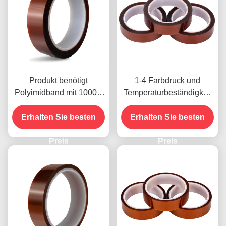
Produkt benötigt
1-4 Farbdruck und
Polyimidband mit 1000V
Temperaturbeständigkeit
Spannungsfestigkeit
-10C-80C
Erhalten Sie besten
Zahlungsmethode mit
Erhalten Sie besten
Kreditkarte für frühere
Preis
Modelle
Preis