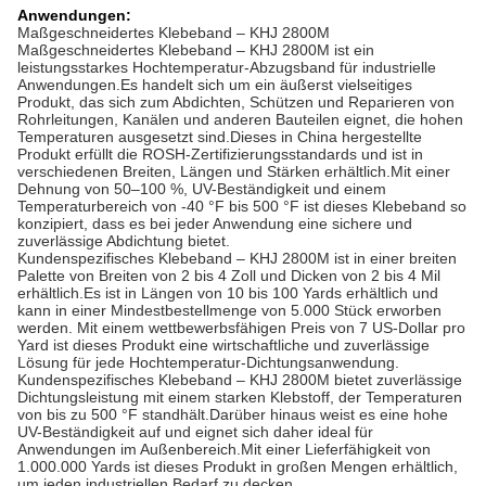
Anwendungen:
Maßgeschneidertes Klebeband – KHJ 2800M
Maßgeschneidertes Klebeband – KHJ 2800M ist ein
leistungsstarkes Hochtemperatur-Abzugsband für industrielle
Anwendungen.Es handelt sich um ein äußerst vielseitiges
Produkt, das sich zum Abdichten, Schützen und Reparieren von
Rohrleitungen, Kanälen und anderen Bauteilen eignet, die hohen
Temperaturen ausgesetzt sind.Dieses in China hergestellte
Produkt erfüllt die ROSH-Zertifizierungsstandards und ist in
verschiedenen Breiten, Längen und Stärken erhältlich.Mit einer
Dehnung von 50–100 %, UV-Beständigkeit und einem
Temperaturbereich von -40 °F bis 500 °F ist dieses Klebeband so
konzipiert, dass es bei jeder Anwendung eine sichere und
zuverlässige Abdichtung bietet.
Kundenspezifisches Klebeband – KHJ 2800M ist in einer breiten
Palette von Breiten von 2 bis 4 Zoll und Dicken von 2 bis 4 Mil
erhältlich.Es ist in Längen von 10 bis 100 Yards erhältlich und
kann in einer Mindestbestellmenge von 5.000 Stück erworben
werden. Mit einem wettbewerbsfähigen Preis von 7 US-Dollar pro
Yard ist dieses Produkt eine wirtschaftliche und zuverlässige
Lösung für jede Hochtemperatur-Dichtungsanwendung.
Kundenspezifisches Klebeband – KHJ 2800M bietet zuverlässige
Dichtungsleistung mit einem starken Klebstoff, der Temperaturen
von bis zu 500 °F standhält.Darüber hinaus weist es eine hohe
UV-Beständigkeit auf und eignet sich daher ideal für
Anwendungen im Außenbereich.Mit einer Lieferfähigkeit von
1.000.000 Yards ist dieses Produkt in großen Mengen erhältlich,
um jeden industriellen Bedarf zu decken.