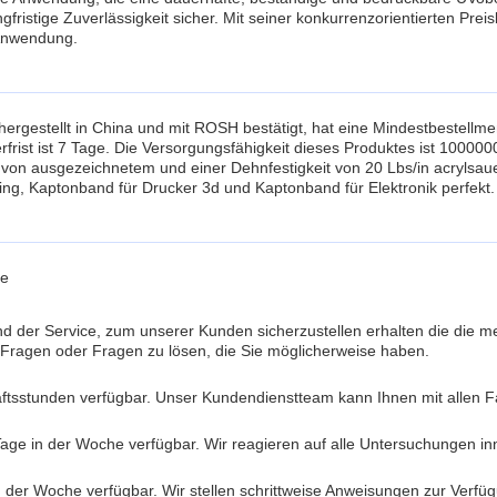
fristige Zuverlässigkeit sicher. Mit seiner konkurrenzorientierten Pr
 Anwendung.
estellt in China und mit ROSH bestätigt, hat eine Mindestbestellmen
rfrist ist 7 Tage. Die Versorgungsfähigkeit dieses Produktes ist 10000
 von ausgezeichnetem und einer Dehnfestigkeit von 20 Lbs/in acrylsauer
ng, Kaptonband für Drucker 3d und Kaptonband für Elektronik perfekt.
ce
 der Service, zum unserer Kunden sicherzustellen erhalten die die me
e Fragen oder Fragen zu lösen, die Sie möglicherweise haben.
ftsstunden verfügbar. Unser Kundendienstteam kann Ihnen mit allen F
Tage in der Woche verfügbar. Wir reagieren auf alle Untersuchungen i
n der Woche verfügbar. Wir stellen schrittweise Anweisungen zur Verfü