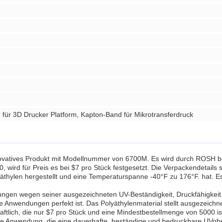
ür 3D Drucker Platform, Kapton-Band für Mikrotransferdruck
nnovatives Produkt mit Modellnummer von 6700M. Es wird durch ROSH be
wird für Preis es bei $7 pro Stück festgesetzt. Die Verpackendetails si
hylen hergestellt und eine Temperaturspanne -40°F zu 176°F. hat. Es i
ngen wegen seiner ausgezeichneten UV-Beständigkeit, Druckfähigkeit u
re Anwendungen perfekt ist. Das Polyäthylenmaterial stellt ausgezeichn
haftlich, die nur $7 pro Stück und eine Mindestbestellmenge von 5000 is
he Anwendung, die eine dauerhafte, beständige und bedruckbare UVoberfl