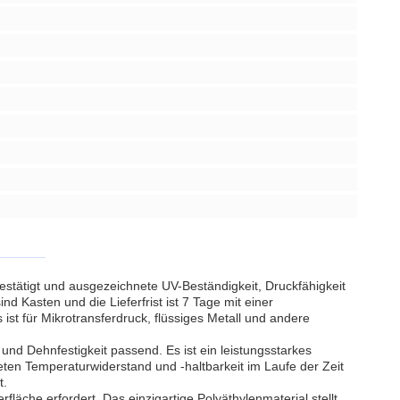
stätigt und ausgezeichnete UV-Beständigkeit, Druckfähigkeit
nd Kasten und die Lieferfrist ist 7 Tage mit einer
st für Mikrotransferdruck, flüssiges Metall und andere
nd Dehnfestigkeit passend. Es ist ein leistungsstarkes
eten Temperaturwiderstand und -haltbarkeit im Laufe der Zeit
t.
äche erfordert. Das einzigartige Polyäthylenmaterial stellt