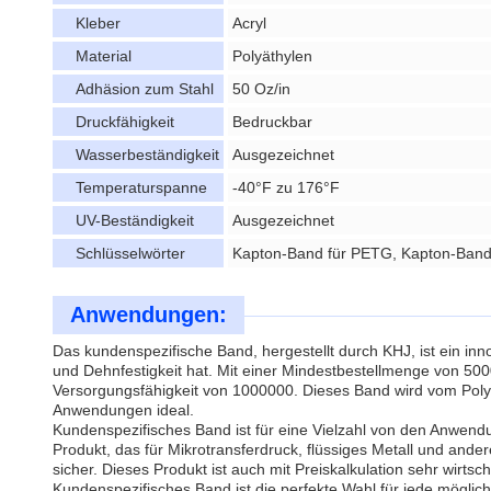
Kleber
Acryl
Material
Polyäthylen
Adhäsion zum Stahl
50 Oz/in
Druckfähigkeit
Bedruckbar
Wasserbeständigkeit
Ausgezeichnet
Temperaturspanne
-40°F zu 176°F
UV-Beständigkeit
Ausgezeichnet
Schlüsselwörter
Kapton-Band für PETG, Kapton-Band f
Anwendungen:
Das kundenspezifische Band, hergestellt durch KHJ, ist ein i
und Dehnfestigkeit hat. Mit einer Mindestbestellmenge von 5000, 
Versorgungsfähigkeit von 1000000. Dieses Band wird vom Polyät
Anwendungen ideal.
Kundenspezifisches Band ist für eine Vielzahl von den Anwendu
Produkt, das für Mikrotransferdruck, flüssiges Metall und ande
sicher. Dieses Produkt ist auch mit Preiskalkulation sehr wirtsc
Kundenspezifisches Band ist die perfekte Wahl für jede möglic