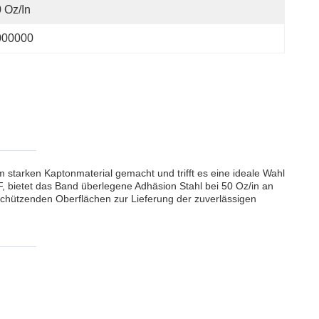
 Oz/in
000000
m starken Kaptonmaterial gemacht und trifft es eine ideale Wahl
 bietet das Band überlegene Adhäsion Stahl bei 50 Oz/in an
 schützenden Oberflächen zur Lieferung der zuverlässigen