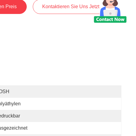
en Preis
Kontaktieren Sie Uns Jetzt
OSH
lyäthylen
edruckbar
usgezeichnet