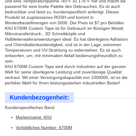
und eine Temperaturspanne -40°F zu 176°F hat und macht sie
passend für eine breite Palette des Gebrauches. Es ist auch
bedruckbar und lässt zu, kundenspezifisch anfertigt. Dieses
Produkt ist zugelassenes ROSH und kommt in
Mindestbestellmengen von 5000. Der Preis ist $7 pro Behälter.
KHJ 6700M Custom Tape ist für Gebrauch im flüssigen Metall,
Mikrotransferdruck-, 3D Schreibköpfe und
Halbleiterwaferanwendungen ideal. Es hat überlegene Adhäsion
und Chemikalienbeständigkeit, und ist in der Lage, extremen
Temperaturen und UV-Strahlung zu widerstehen. Es ist auch
entworfen, um, mit minimalem Abfall bedienungsfreundlich zu
sein.
KHJ 6700M Custom Tape wird durch Industrien auf der ganzen
Welt für seine überlegene Leistung und zuverlässige Qualität
vertraut. Mit einer Versorgungskapazität von 1000000, ist es die
perfekte Wahl für Ihren leistungsstarken industriellen Bedarf.
Kundenbezogenheit:
Kundenspezifisches Band
Markenname: KHJ
Vorbildliches Number: 6700M