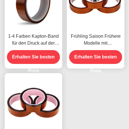
1-4 Farben Kapton-Band
Frühling Saison Frühere
für den Druck auf der
Modelle mit
Vorderseite
Feuchtigkeitsbeständigke
Erhalten Sie besten
Erhalten Sie besten
it und 2,5N/25mm
Schälfestigkeit
Preis
Preis