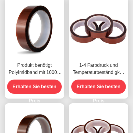
Produkt benötigt
1-4 Farbdruck und
Polyimidband mit 1000V
Temperaturbeständigkeit
Spannungsfestigkeit
-10C-80C
Erhalten Sie besten
Zahlungsmethode mit
Erhalten Sie besten
Kreditkarte für frühere
Preis
Modelle
Preis