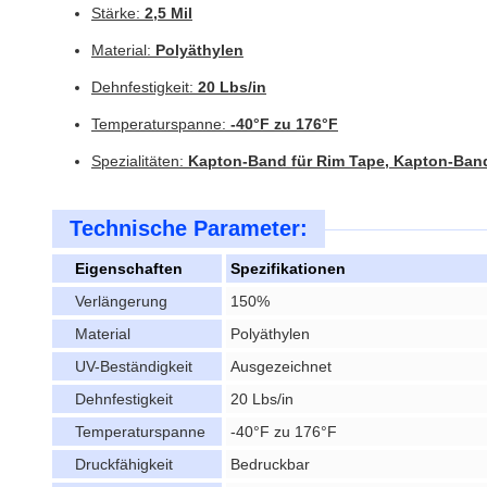
Stärke:
2,5 Mil
Material:
Polyäthylen
Dehnfestigkeit:
20 Lbs/in
Temperaturspanne:
-40°F zu 176°F
Spezialitäten:
Kapton-Band für Rim Tape, Kapton-Band
Technische Parameter:
Eigenschaften
Spezifikationen
Verlängerung
150%
Material
Polyäthylen
UV-Beständigkeit
Ausgezeichnet
Dehnfestigkeit
20 Lbs/in
Temperaturspanne
-40°F zu 176°F
Druckfähigkeit
Bedruckbar