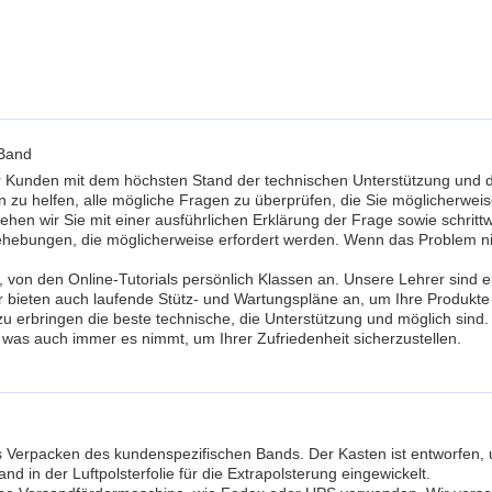
 Band
Kunden mit dem höchsten Stand der technischen Unterstützung und de
n zu helfen, alle mögliche Fragen zu überprüfen, die Sie möglicherwe
en wir Sie mit einer ausführlichen Erklärung der Frage sowie schritt
ehebungen, die möglicherweise erfordert werden. Wenn das Problem nich
, von den Online-Tutorials persönlich Klassen an. Unsere Lehrer sind 
 bieten auch laufende Stütz- und Wartungspläne an, um Ihre Produkte z
 zu erbringen die beste technische, die Unterstützung und möglich sin
 was auch immer es nimmt, um Ihrer Zufriedenheit sicherzustellen.
s Verpacken des kundenspezifischen Bands. Der Kasten ist entworfen,
 in der Luftpolsterfolie für die Extrapolsterung eingewickelt.