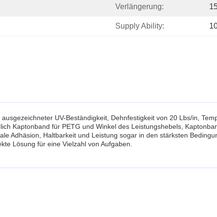
Verlängerung:
1
Supply Ability:
1
it ausgezeichneter UV-Beständigkeit, Dehnfestigkeit von 20 Lbs/in, Te
ießlich Kaptonband für PETG und Winkel des Leistungshebels, Kaptonb
male Adhäsion, Haltbarkeit und Leistung sogar in den stärksten Bedingu
kte Lösung für eine Vielzahl von Aufgaben.