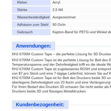
Kleber
Acryl
Stärke
2,5 Mil
Wasserbeständigkeit
Ausgezeichnet
Adhäsion zum Stahl
50 Oz/in
Gebrauch
Kapton-Band für PETG und Winkel de
Anwendungen:
KHJ 6700M Custom Tape – die perfekte Lösung für 3D Drucker 
KHJ 6700M Custom Tape ist die perfekte Lösung für Bett des Dr
Temperaturspanne und der Dehnfestigkeit trifft es die ideale W
KHJ 6700M Custom Tape ist zugelassenes ROSH und entspricht d
von $7 pro Stück und eine 7-tägige Lieferfrist, können Sie au
KHJ 6700M Custom Tape ist für Bett des Druckers beide 3D und
überlegene Dehnfestigkeit von 20 lbs/in und eine Verlängerun
Für Ihren Bedarf des Drucken 3D schauen Sie nicht weiter als 
Druckers beide 3D und flüssiges Metalldrucken.
Kundenbezogenheit: