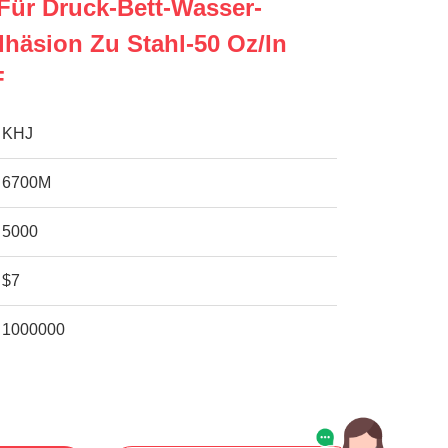
Für Druck-Bett-Wasser-
häsion Zu Stahl-50 Oz/in
F
KHJ
6700M
5000
$7
1000000