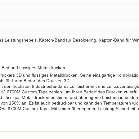
s Leistungshebels, Kapton-Band für Desoldering, Kapton-Band für Win
Bed und flüssiges Metalldrucken
uckers 3D und flüssiges Metalldrucken. Seine einzigartige Kombination
ahl für Ihren Bedarf des Drucken 3D.
en höchsten Industriestandards zur Sicherheit und zur Zuverlässigke
f KHJ 6700M Custom Tape zählen, um Ihren Bedarf des Drucken zu erfül
 flüssiges Metalldrucken bestimmt und überlegene Leistung in beiden 
g von 150% an. Es ist auch bedruckbar und kann den Temperaturen wide
KHJ 6700M Custom Tape. Mit seiner überlegenen Leistung Sicherheit und 