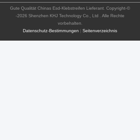
Gute Qualität Chinas Esd-Klebstreifen Lieferant. Copyright-©
-2026 Shenzhen KHJ Technology Co., Ltd . Alle Rechte
vorbehalten.
Datenschutz-Bestimmungen
|
Seitenverzeichnis