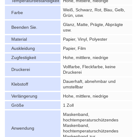
Temperaturbeständigkeit
Hohe, mittlere, niedrige
Weiß, Schwarz, Rot, Blau, Gelb,
Farbe
Grün, usw.
Glanz, Matte, Prägte, Abprägte
Beenden Sie.
usw.
Material
Papier, Vinyl, Polyester
Auskleidung
Papier, Film
Zugfestigkeit
Hohe, mittlere, niedrige
Vollfarbe, Fleckfarbe, keine
Druckerei
Druckerei
Dauerhaft, abnehmbar und
Klebstoff
umstellbar
Verlängerung
Hohe, mittlere, niedrige
Größe
1 Zoll
Maskenband,
hochtemperaturschützendes
Maskenband,
Anwendung
hochtemperaturschützendes
Maskenband zur