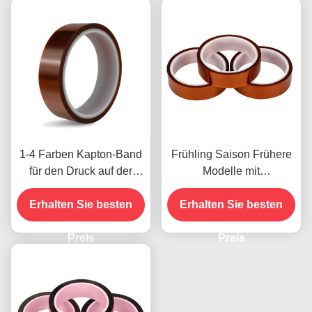
1-4 Farben Kapton-Band
Frühling Saison Frühere
für den Druck auf der
Modelle mit
Vorderseite
Feuchtigkeitsbeständigke
Erhalten Sie besten
Erhalten Sie besten
it und 2,5N/25mm
Schälfestigkeit
Preis
Preis