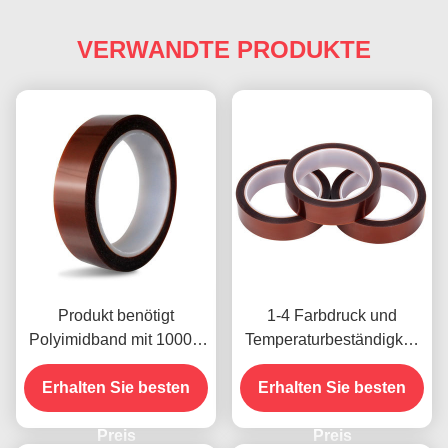
VERWANDTE PRODUKTE
Produkt benötigt
1-4 Farbdruck und
Polyimidband mit 1000V
Temperaturbeständigkeit
Spannungsfestigkeit
-10C-80C
Erhalten Sie besten
Zahlungsmethode mit
Erhalten Sie besten
Kreditkarte für frühere
Preis
Modelle
Preis