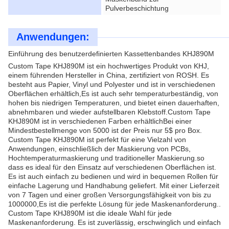
Pulverbeschichtung
Anwendungen:
Einführung des benutzerdefinierten Kassettenbandes KHJ890M
Custom Tape KHJ890M ist ein hochwertiges Produkt von KHJ,
einem führenden Hersteller in China, zertifiziert von ROSH. Es
besteht aus Papier, Vinyl und Polyester und ist in verschiedenen
Oberflächen erhältlich,Es ist auch sehr temperaturbeständig, von
hohen bis niedrigen Temperaturen, und bietet einen dauerhaften,
abnehmbaren und wieder aufstellbaren Klebstoff.Custom Tape
KHJ890M ist in verschiedenen Farben erhältlichBei einer
Mindestbestellmenge von 5000 ist der Preis nur 5$ pro Box.
Custom Tape KHJ890M ist perfekt für eine Vielzahl von
Anwendungen, einschließlich der Maskierung von PCBs,
Hochtemperaturmaskierung und traditioneller Maskierung.so
dass es ideal für den Einsatz auf verschiedenen Oberflächen ist.
Es ist auch einfach zu bedienen und wird in bequemen Rollen für
einfache Lagerung und Handhabung geliefert. Mit einer Lieferzeit
von 7 Tagen und einer großen Versorgungsfähigkeit von bis zu
1000000,Es ist die perfekte Lösung für jede Maskenanforderung..
Custom Tape KHJ890M ist die ideale Wahl für jede
Maskenanforderung. Es ist zuverlässig, erschwinglich und einfach