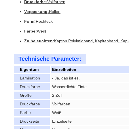
Druckfarbe:
Vollfarben
Verpackung:
Rollen
Form:
Rechteck
Farbe:
Weiß
Zu beleuchten:
Kapton Polyimidband, Kapitanband, Kap
Technische Parameter:
Eigentum
Einzelheiten
Lamination
- Ja, das ist es.
Druckfarbe
Wasserdichte Tinte
Größe
2 Zoll
Druckfarbe
Vollfarben
Farbe
Weiß
Druckseite
Einzelseite