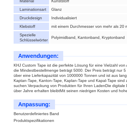
Material
Kunststoff
Laminationsart
Glanz
Druckdesign
Individualisiert
Klebstoff
mit einem Durchmesser von mehr als 20
Spezielle
Polyimidband, Kantonband, Kryptonband
Schlüsselwörter
Anwendungen:
KHJ Custom Tape ist die perfekte Lösung für eine Vielzahl von
die Mindestbestellmenge beträgt 5000. Der Preis beträgt nur 5
über eine Lieferkapazität von 1000000 Tonnen und ist aus lan
Kaptan-Tape, Kanton-Tape, Kaplan-Tape und Kapal-Tape sind a
suchen.Verpackung von Produkten für Ihren LadenDie digitale D
über Jahre erhalten bleibtMit seinen niedrigen Kosten und hoh
Anpassung:
Benutzerdefiniertes Band
Produktspezifikationen