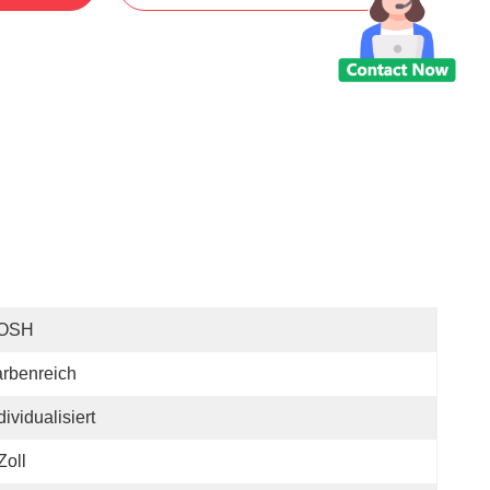
OSH
rbenreich
dividualisiert
Zoll