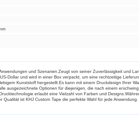
 mm
 Anwendungen und Szenarien.Zeugt von seiner Zuverlässigkeit und Langl
 US-Dollar und wird in einer Box verpackt, um eine rechtzeitige Liefe
glebigem Kunststoff hergestellt.Es kann mit einem Druckdesign Ihrer W
lle ausgezeichnete Optionen für diejenigen, die nach einem erschwin
rucktechnologie erlaubt eine Vielzahl von Farben und Designs.Während
er Qualität ist KHJ Custom Tape die perfekte Wahl für jede Anwendung.