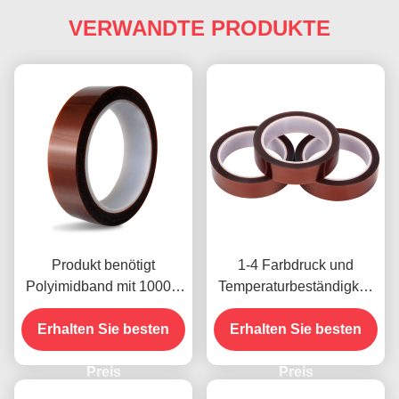
VERWANDTE PRODUKTE
Produkt benötigt
1-4 Farbdruck und
Polyimidband mit 1000V
Temperaturbeständigkeit
Spannungsfestigkeit
-10C-80C
Erhalten Sie besten
Zahlungsmethode mit
Erhalten Sie besten
Kreditkarte für frühere
Preis
Modelle
Preis