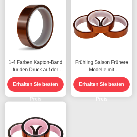
1-4 Farben Kapton-Band
Frühling Saison Frühere
für den Druck auf der
Modelle mit
Vorderseite
Feuchtigkeitsbeständigke
Erhalten Sie besten
Erhalten Sie besten
it und 2,5N/25mm
Schälfestigkeit
Preis
Preis