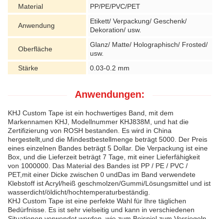
Material
PP/PE/PVC/PET
Etikett/ Verpackung/ Geschenk/
Anwendung
Dekoration/ usw.
Glanz/ Matte/ Holographisch/ Frosted/
Oberfläche
usw.
Stärke
0.03-0.2 mm
Anwendungen:
KHJ Custom Tape ist ein hochwertiges Band, mit dem
Markennamen KHJ, Modellnummer KHJ838M, und hat die
Zertifizierung von ROSH bestanden. Es wird in China
hergestellt,und die Mindestbestellmenge beträgt 5000. Der Preis
eines einzelnen Bandes beträgt 5 Dollar. Die Verpackung ist eine
Box, und die Lieferzeit beträgt 7 Tage, mit einer Lieferfähigkeit
von 1000000. Das Material des Bandes ist PP / PE / PVC /
PET,mit einer Dicke zwischen 0 undDas im Band verwendete
Klebstoff ist Acryl/heiß geschmolzen/Gummi/Lösungsmittel und ist
wasserdicht/öldicht/hochtemperaturbeständig.
KHJ Custom Tape ist eine perfekte Wahl für Ihre täglichen
Bedürfnisse. Es ist sehr vielseitig und kann in verschiedenen
Situationen verwendet werden, wie zum Beispiel zum Versiegeln,