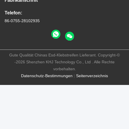
Fabrikanschrift
Telefon:
86-0755-28102935
Gute Qualität Chinas Esd-Klebstreifen Lieferant. Copyright-©
-2026 Shenzhen KHJ Technology Co., Ltd . Alle Rechte
vorbehalten.
Datenschutz-Bestimmungen
|
Seitenverzeichnis