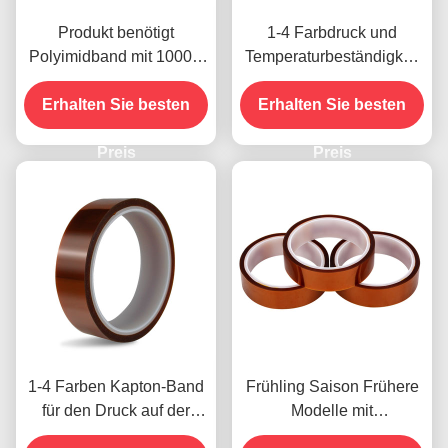
Produkt benötigt
1-4 Farbdruck und
Polyimidband mit 1000V
Temperaturbeständigkeit
Spannungsfestigkeit
-10C-80C
Erhalten Sie besten
Zahlungsmethode mit
Erhalten Sie besten
Kreditkarte für frühere
Preis
Modelle
Preis
1-4 Farben Kapton-Band
Frühling Saison Frühere
für den Druck auf der
Modelle mit
Vorderseite
Feuchtigkeitsbeständigke