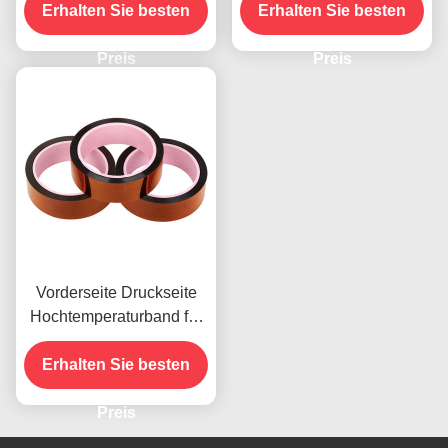
Erhalten Sie besten
Erhalten Sie besten
it und 2,5N/25mm
Schälfestigkeit
Preis
Preis
Vorderseite Druckseite
Hochtemperaturband für
das vorhandene Produkt
Erhalten Sie besten
Preis