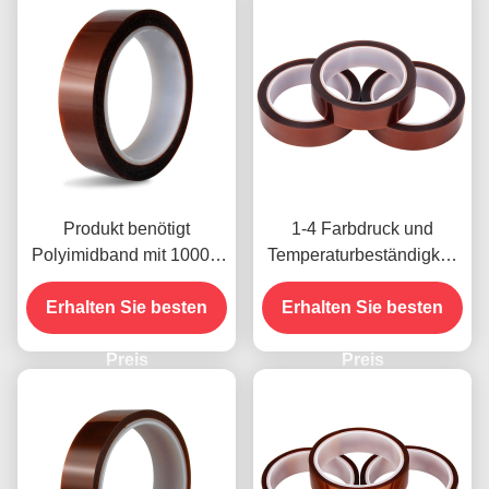
Produkt benötigt
1-4 Farbdruck und
Polyimidband mit 1000V
Temperaturbeständigkeit
Spannungsfestigkeit
-10C-80C
Erhalten Sie besten
Zahlungsmethode mit
Erhalten Sie besten
Kreditkarte für frühere
Preis
Modelle
Preis