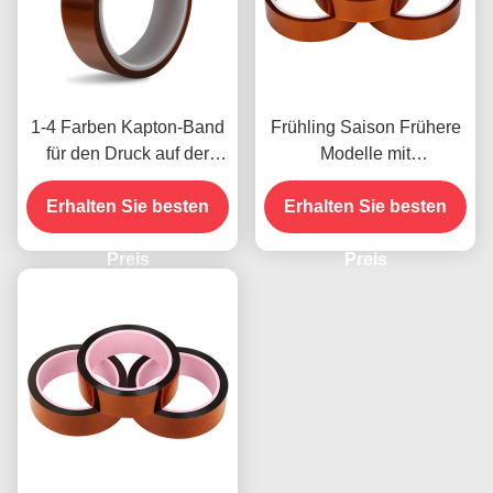
1-4 Farben Kapton-Band
Frühling Saison Frühere
für den Druck auf der
Modelle mit
Vorderseite
Feuchtigkeitsbeständigke
Erhalten Sie besten
Erhalten Sie besten
it und 2,5N/25mm
Schälfestigkeit
Preis
Preis