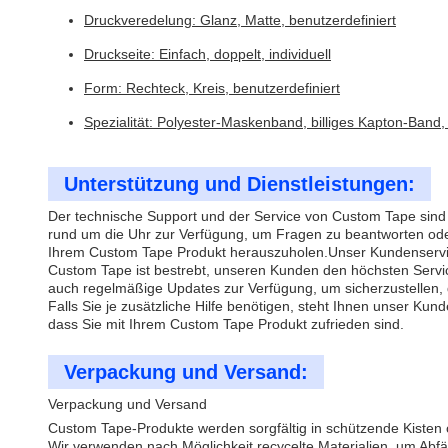
Druckveredelung: Glanz, Matte, benutzerdefiniert
Druckseite: Einfach, doppelt, individuell
Form: Rechteck, Kreis, benutzerdefiniert
Spezialität: Polyester-Maskenband, billiges Kapton-Ban
Unterstützung und Dienstleistungen:
Der technische Support und der Service von Custom Tape sind
rund um die Uhr zur Verfügung, um Fragen zu beantworten oder 
Ihrem Custom Tape Produkt herauszuholen.Unser Kundenservic
Custom Tape ist bestrebt, unseren Kunden den höchsten Service
auch regelmäßige Updates zur Verfügung, um sicherzustellen, 
Falls Sie je zusätzliche Hilfe benötigen, steht Ihnen unser Ku
dass Sie mit Ihrem Custom Tape Produkt zufrieden sind.
Verpackung und Versand:
Verpackung und Versand
Custom Tape-Produkte werden sorgfältig in schützende Kisten 
Wir verwenden nach Möglichkeit recycelte Materialien, um Abf