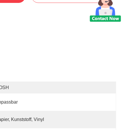
OSH
npassbar
pier, Kunststoff, Vinyl