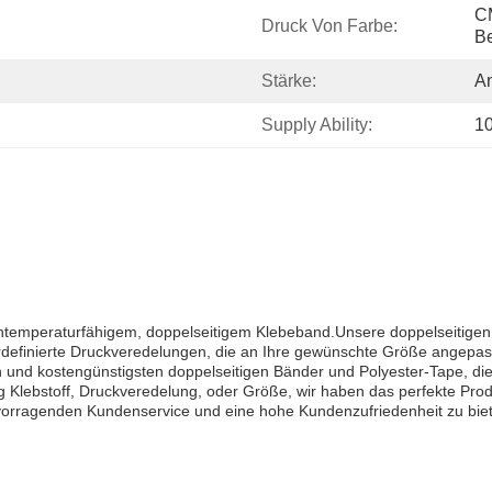
CM
Druck Von Farbe:
Be
Stärke:
A
Supply Ability:
1
htemperaturfähigem, doppelseitigem Klebeband.Unsere doppelseitigen
definierte Druckveredelungen, die an Ihre gewünschte Größe angepa
en und kostengünstigsten doppelseitigen Bänder und Polyester-Tape, di
 Klebstoff, Druckveredelung, oder Größe, wir haben das perfekte Produ
rvorragenden Kundenservice und eine hohe Kundenzufriedenheit zu biet