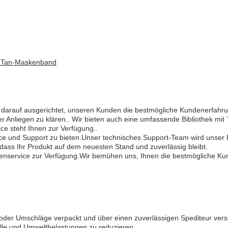
d, Tan-Maskenband
 darauf ausgerichtet, unseren Kunden die bestmögliche Kundenerfahru
Anliegen zu klären.. Wir bieten auch eine umfassende Bibliothek mit T
e steht Ihnen zur Verfügung..
 und Support zu bieten.Unser technisches Support-Team wird unser Bes
dass Ihr Produkt auf dem neuesten Stand und zuverlässig bleibt.
ndenservice zur Verfügung.Wir bemühen uns, Ihnen die bestmögliche Kun
oder Umschläge verpackt und über einen zuverlässigen Spediteur vers
älle und Umweltbelastungen zu reduzieren.