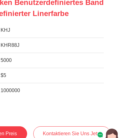
cken Benutzerdefiniertes Band
finierter Linerfarbe
KHJ
KHR88J
5000
$5
1000000
en Preis
Kontaktieren Sie Uns Jetzt