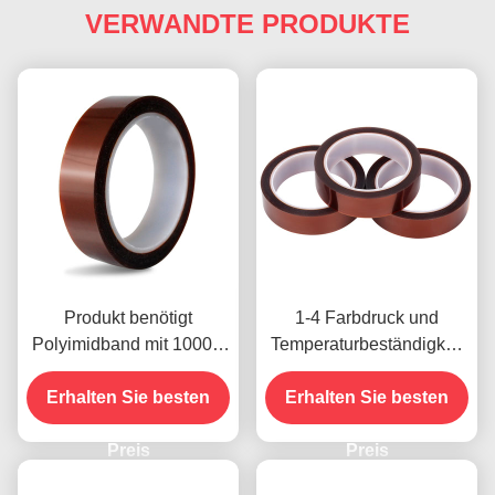
VERWANDTE PRODUKTE
Produkt benötigt
1-4 Farbdruck und
Polyimidband mit 1000V
Temperaturbeständigkeit
Spannungsfestigkeit
-10C-80C
Erhalten Sie besten
Zahlungsmethode mit
Erhalten Sie besten
Kreditkarte für frühere
Preis
Modelle
Preis