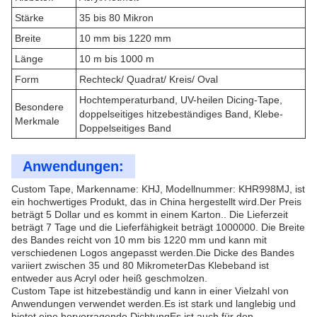
Stärke
35 bis 80 Mikron
Breite
10 mm bis 1220 mm
Länge
10 m bis 1000 m
Form
Rechteck/ Quadrat/ Kreis/ Oval
Hochtemperaturband, UV-heilen Dicing-Tape,
Besondere
doppelseitiges hitzebeständiges Band, Klebe-
Merkmale
Doppelseitiges Band
Anwendungen:
Custom Tape, Markenname: KHJ, Modellnummer: KHR998MJ, ist
ein hochwertiges Produkt, das in China hergestellt wird.Der Preis
beträgt 5 Dollar und es kommt in einem Karton.. Die Lieferzeit
beträgt 7 Tage und die Lieferfähigkeit beträgt 1000000. Die Breite
des Bandes reicht von 10 mm bis 1220 mm und kann mit
verschiedenen Logos angepasst werden.Die Dicke des Bandes
variiert zwischen 35 und 80 MikrometerDas Klebeband ist
entweder aus Acryl oder heiß geschmolzen.
Custom Tape ist hitzebeständig und kann in einer Vielzahl von
Anwendungen verwendet werden.Es ist stark und langlebig und
bietet eine hervorragende DichtungEs ist auch für den