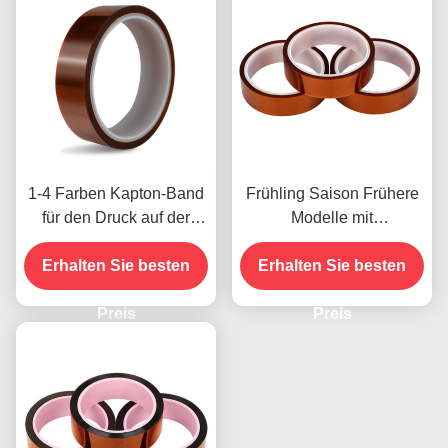
1-4 Farben Kapton-Band
Frühling Saison Frühere
für den Druck auf der
Modelle mit
Vorderseite
Feuchtigkeitsbeständigke
Erhalten Sie besten
Erhalten Sie besten
it und 2,5N/25mm
Schälfestigkeit
Preis
Preis