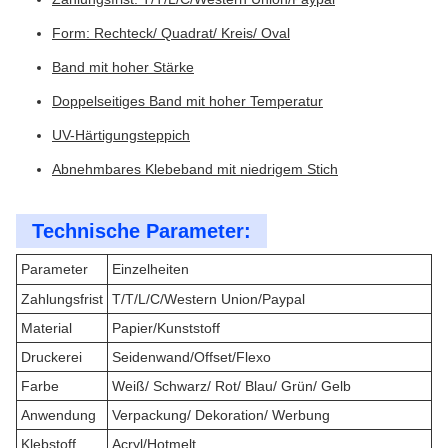
Form: Rechteck/ Quadrat/ Kreis/ Oval
Band mit hoher Stärke
Doppelseitiges Band mit hoher Temperatur
UV-Härtigungsteppich
Abnehmbares Klebeband mit niedrigem Stich
Technische Parameter:
Parameter
Einzelheiten
Zahlungsfrist
T/T/L/C/Western Union/Paypal
Material
Papier/Kunststoff
Druckerei
Seidenwand/Offset/Flexo
Farbe
Weiß/ Schwarz/ Rot/ Blau/ Grün/ Gelb
Anwendung
Verpackung/ Dekoration/ Werbung
Klebstoff
Acryl/Hotmelt