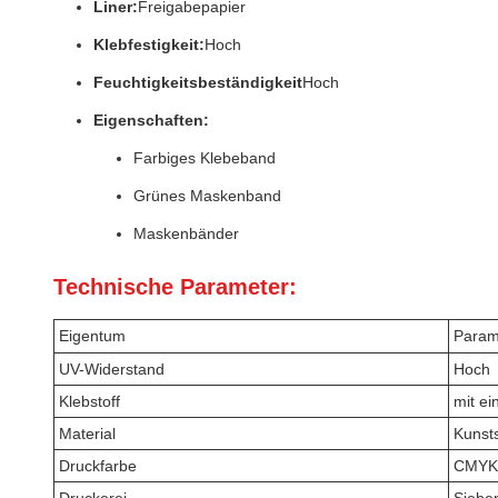
Liner:
Freigabepapier
Klebfestigkeit:
Hoch
Feuchtigkeitsbeständigkeit
Hoch
Eigenschaften:
Farbiges Klebeband
Grünes Maskenband
Maskenbänder
Technische Parameter:
Eigentum
Param
UV-Widerstand
Hoch
Klebstoff
mit e
Material
Kunsts
Druckfarbe
CMYK