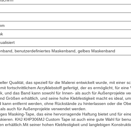
nschirm
mm
nk
ualisiert
nband, benutzerdefiniertes Maskenband, gelbes Maskenband
r Qualität, das speziell für die Malerei entwickelt wurde, mit einer 
 fortschrittlichem Acrylklebstoff gefertigt, der es ermöglicht, für ei
 und das Band kann sowohl für Innen- als auch für Außenprojekte v
 Größen erhältlich, und seine hohe Klebfestigkeit macht es ideal, um 
d kann entfernt werden, ohne Rückstände zu hinterlassen oder die O
- als auch für Außenprojekte verwendet werden.
iges Masking-Tape, das eine hervorragende Haftung bietet und für e
askieren. KHJ KHP306MJ Custom Tape ist auch eine gute Wahl für benu
erhältlich.Mit seiner hohen Klebfestigkeit und langlebigen Konstruktio