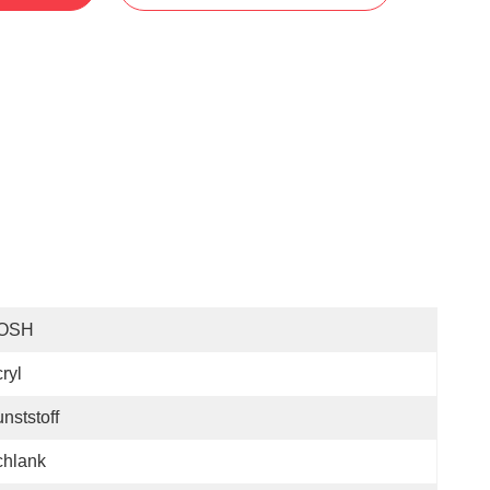
OSH
ryl
nststoff
chlank