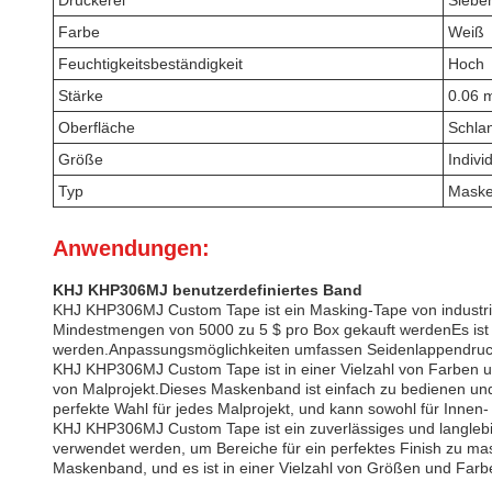
Druckerei
Siebe
Farbe
Weiß
Feuchtigkeitsbeständigkeit
Hoch
Stärke
0.06 
Oberfläche
Schla
Größe
Individ
Typ
Maske
Anwendungen:
KHJ KHP306MJ benutzerdefiniertes Band
KHJ KHP306MJ Custom Tape ist ein Masking-Tape von industrielle
Mindestmengen von 5000 zu 5 $ pro Box gekauft werdenEs ist mit
werden.Anpassungsmöglichkeiten umfassen Seidenlappendruck,
KHJ KHP306MJ Custom Tape ist in einer Vielzahl von Farben und
von Malprojekt.Dieses Maskenband ist einfach zu bedienen un
perfekte Wahl für jedes Malprojekt, und kann sowohl für Innen
KHJ KHP306MJ Custom Tape ist ein zuverlässiges und langleb
verwendet werden, um Bereiche für ein perfektes Finish zu m
Maskenband, und es ist in einer Vielzahl von Größen und Farben 