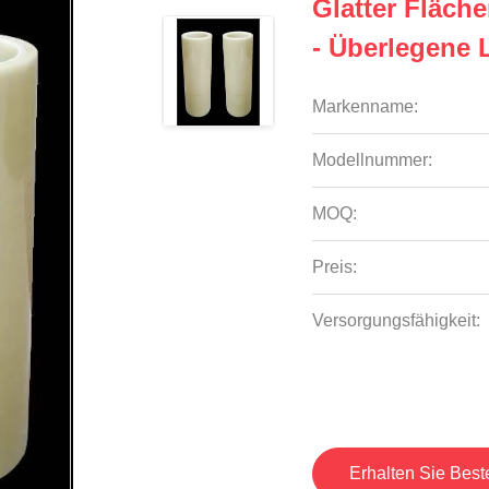
Glatter Fläc
- Überlegene 
Markenname:
Modellnummer:
MOQ:
Preis:
Versorgungsfähigkeit:
Erhalten Sie Best