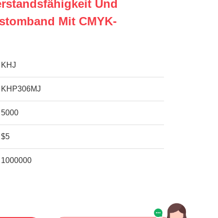
rstandsfähigkeit Und
ustomband Mit CMYK-
KHJ
KHP306MJ
5000
$5
1000000