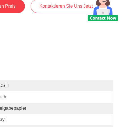
en Preis
Kontaktieren Sie Uns Jetzt
OSH
och
eigabepapier
ryl