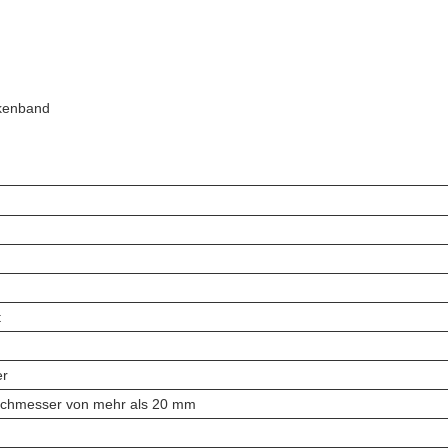
skenband
t
er
rchmesser von mehr als 20 mm