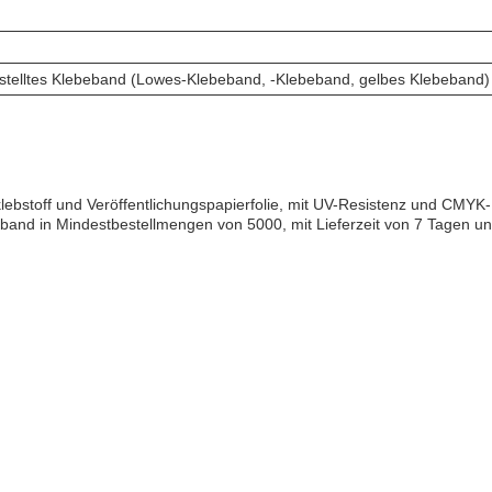
elltes Klebeband (Lowes-Klebeband, -Klebeband, gelbes Klebeband)
toff und Veröffentlichungspapierfolie, mit UV-Resistenz und CMYK-Dr
nd in Mindestbestellmengen von 5000, mit Lieferzeit von 7 Tagen und 