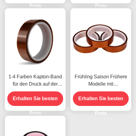
Preis
Modelle
Preis
1-4 Farben Kapton-Band
Frühling Saison Frühere
für den Druck auf der
Modelle mit
Vorderseite
Feuchtigkeitsbeständigke
Erhalten Sie besten
Erhalten Sie besten
it und 2,5N/25mm
Schälfestigkeit
Preis
Preis