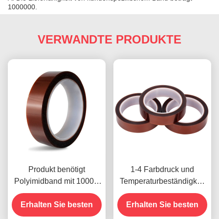
1000000.
VERWANDTE PRODUKTE
Produkt benötigt
1-4 Farbdruck und
Polyimidband mit 1000V
Temperaturbeständigkeit
Spannungsfestigkeit
-10C-80C
Erhalten Sie besten
Zahlungsmethode mit
Erhalten Sie besten
Kreditkarte für frühere