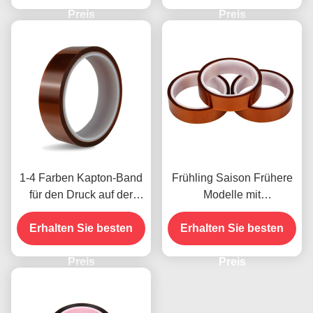
Preis
Modelle
Preis
1-4 Farben Kapton-Band
Frühling Saison Frühere
für den Druck auf der
Modelle mit
Vorderseite
Feuchtigkeitsbeständigke
Erhalten Sie besten
Erhalten Sie besten
it und 2,5N/25mm
Schälfestigkeit
Preis
Preis