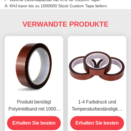
A: KHJ kann bis zu 1000000 Stück Custom Tape liefern.
VERWANDTE PRODUKTE
Produkt benötigt
1-4 Farbdruck und
Polyimidband mit 1000V
Temperaturbeständigkeit
Spannungsfestigkeit
-10C-80C
Erhalten Sie besten
Zahlungsmethode mit
Erhalten Sie besten
Kreditkarte für frühere