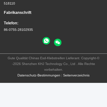
518110
Fabrikanschrift
Telefon:
86-0755-28102935
Gute Qualität Chinas Esd-Klebstreifen Lieferant. Copyright-©
-2026 Shenzhen KHJ Technology Co., Ltd . Alle Rechte
vorbehalten.
Datenschutz-Bestimmungen
|
Seitenverzeichnis