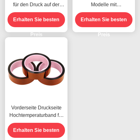
für den Druck auf der
Modelle mit
Vorderseite
Feuchtigkeitsbeständigke
Erhalten Sie besten
Erhalten Sie besten
it und 2,5N/25mm
Schälfestigkeit
Preis
Preis
Vorderseite Druckseite
Hochtemperaturband für
das vorhandene Produkt
Erhalten Sie besten