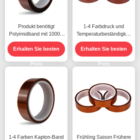
Produkt benötigt
1-4 Farbdruck und
Polyimidband mit 1000V
Temperaturbeständigkeit
Spannungsfestigkeit
-10C-80C
Erhalten Sie besten
Zahlungsmethode mit
Erhalten Sie besten
Kreditkarte für frühere
Preis
Modelle
Preis
1-4 Farben Kapton-Band
Frühling Saison Frühere