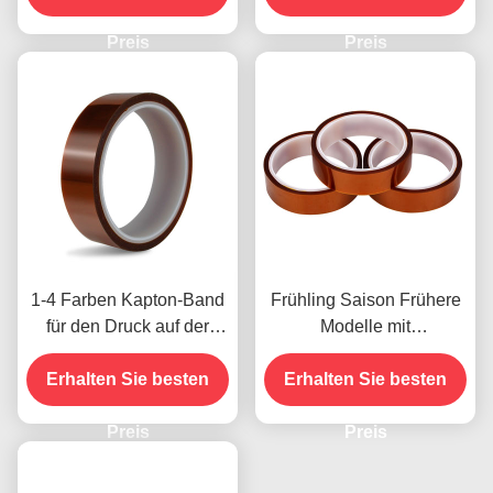
Kreditkarte für frühere
Preis
Modelle
Preis
1-4 Farben Kapton-Band
Frühling Saison Frühere
für den Druck auf der
Modelle mit
Vorderseite
Feuchtigkeitsbeständigke
Erhalten Sie besten
Erhalten Sie besten
it und 2,5N/25mm
Schälfestigkeit
Preis
Preis