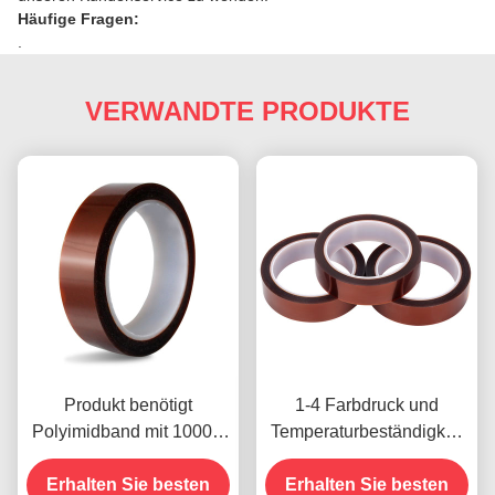
Häufige Fragen:
.
VERWANDTE PRODUKTE
Produkt benötigt
1-4 Farbdruck und
Polyimidband mit 1000V
Temperaturbeständigkeit
Spannungsfestigkeit
-10C-80C
Erhalten Sie besten
Zahlungsmethode mit
Erhalten Sie besten