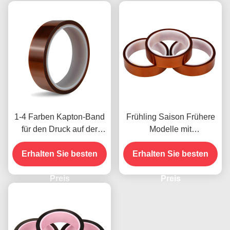
1-4 Farben Kapton-Band
Frühling Saison Frühere
für den Druck auf der
Modelle mit
Vorderseite
Feuchtigkeitsbeständigke
Erhalten Sie besten
Erhalten Sie besten
it und 2,5N/25mm
Schälfestigkeit
Preis
Preis