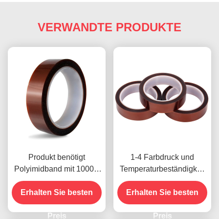
VERWANDTE PRODUKTE
Produkt benötigt
1-4 Farbdruck und
Polyimidband mit 1000V
Temperaturbeständigkeit
Spannungsfestigkeit
-10C-80C
Erhalten Sie besten
Zahlungsmethode mit
Erhalten Sie besten
Kreditkarte für frühere
Preis
Modelle
Preis