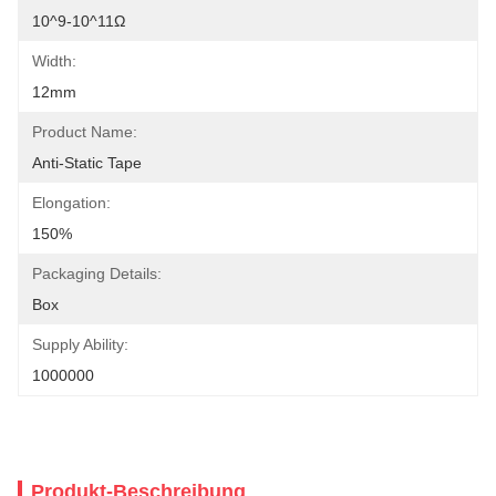
10^9-10^11Ω
Width:
12mm
Product Name:
Anti-Static Tape
Elongation:
150%
Packaging Details:
Box
Supply Ability:
1000000
Produkt-Beschreibung