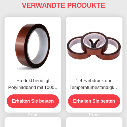
VERWANDTE PRODUKTE
Produkt benötigt
1-4 Farbdruck und
Polyimidband mit 1000V
Temperaturbeständigkeit
Spannungsfestigkeit
-10C-80C
Erhalten Sie besten
Zahlungsmethode mit
Erhalten Sie besten
Kreditkarte für frühere
Preis
Modelle
Preis