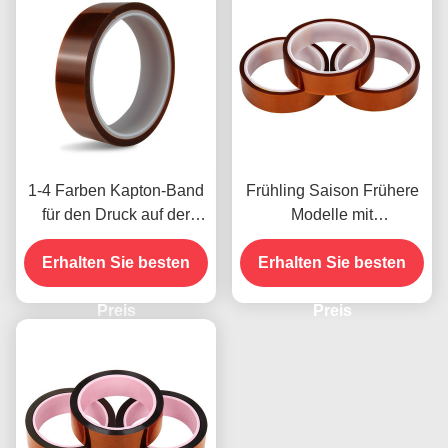
1-4 Farben Kapton-Band
Frühling Saison Frühere
für den Druck auf der
Modelle mit
Vorderseite
Feuchtigkeitsbeständigke
Erhalten Sie besten
Erhalten Sie besten
it und 2,5N/25mm
Schälfestigkeit
Preis
Preis