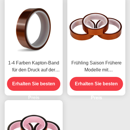
1-4 Farben Kapton-Band
Frühling Saison Frühere
für den Druck auf der
Modelle mit
Vorderseite
Feuchtigkeitsbeständigke
Erhalten Sie besten
Erhalten Sie besten
it und 2,5N/25mm
Schälfestigkeit
Preis
Preis