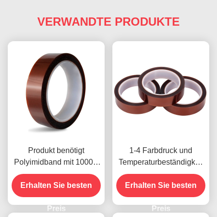
VERWANDTE PRODUKTE
Produkt benötigt
1-4 Farbdruck und
Polyimidband mit 1000V
Temperaturbeständigkeit
Spannungsfestigkeit
-10C-80C
Erhalten Sie besten
Zahlungsmethode mit
Erhalten Sie besten
Kreditkarte für frühere
Preis
Modelle
Preis