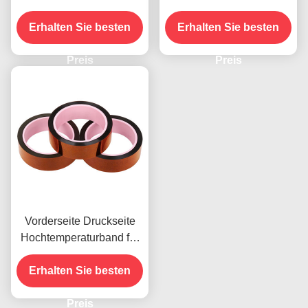
Vorderseite
Feuchtigkeitsbeständigke
Erhalten Sie besten
Erhalten Sie besten
it und 2,5N/25mm
Schälfestigkeit
Preis
Preis
Vorderseite Druckseite
Hochtemperaturband für
das vorhandene Produkt
Erhalten Sie besten
Preis