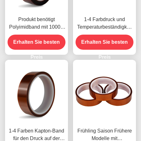
Produkt benötigt
1-4 Farbdruck und
Polyimidband mit 1000V
Temperaturbeständigkeit
Spannungsfestigkeit
-10C-80C
Erhalten Sie besten
Zahlungsmethode mit
Erhalten Sie besten
Kreditkarte für frühere
Preis
Modelle
Preis
1-4 Farben Kapton-Band
Frühling Saison Frühere
für den Druck auf der
Modelle mit