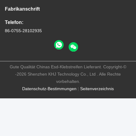
Fabrikanschrift
Telefon:
86-0755-28102935
Gute Qualität Chinas Esd-Klebstreifen Lieferant. Copyright-©
-2026 Shenzhen KHJ Technology Co., Ltd . Alle Rechte
vorbehalten.
Datenschutz-Bestimmungen
|
Seitenverzeichnis