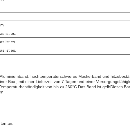
m
cm
as ist es.
as ist es.
as ist es.
Aluminiumband, hochtemperaturschweres Maskerband und hitzebeständ
iner Box., mit einer Lieferzeit von 7 Tagen und einer Versorgungsfähig
Temperaturbeständigkeit von bis zu 260°C.Das Band ist gelbDieses Ba
rn.
ten an: