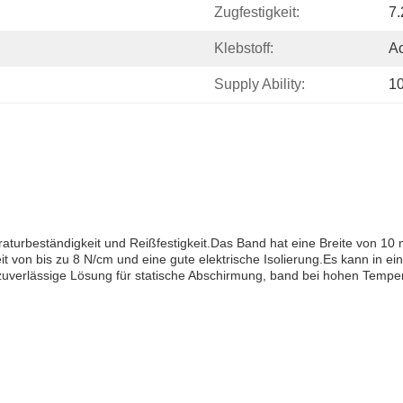
Zugfestigkeit:
7
Klebstoff:
Ac
Supply Ability:
1
raturbeständigkeit und Reißfestigkeit.Das Band hat eine Breite von 1
it von bis zu 8 N/cm und eine gute elektrische Isolierung.Es kann in 
d zuverlässige Lösung für statische Abschirmung, band bei hohen Tem