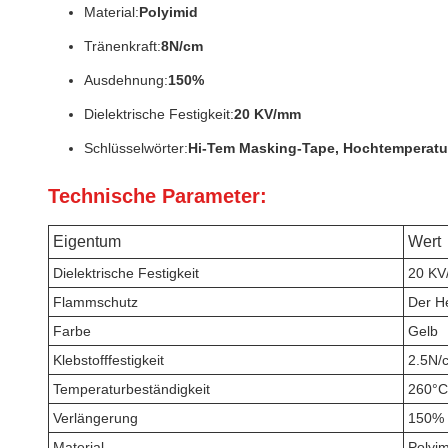
Material:
Polyimid
Tränenkraft:
8N/cm
Ausdehnung:
150%
Dielektrische Festigkeit:
20 KV/mm
Schlüsselwörter:
Hi-Tem Masking-Tape, Hochtemperatu
Technische Parameter:
Eigentum
Wert
Dielektrische Festigkeit
20 K
Flammschutz
Der He
Farbe
Gelb
Klebstofffestigkeit
2.5N/
Temperaturbeständigkeit
260°C
Verlängerung
150%
Material
Polyim