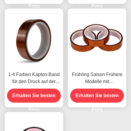
Preis
Modelle
Preis
1-4 Farben Kapton-Band
Frühling Saison Frühere
für den Druck auf der
Modelle mit
Vorderseite
Feuchtigkeitsbeständigke
Erhalten Sie besten
Erhalten Sie besten
it und 2,5N/25mm
Schälfestigkeit
Preis
Preis