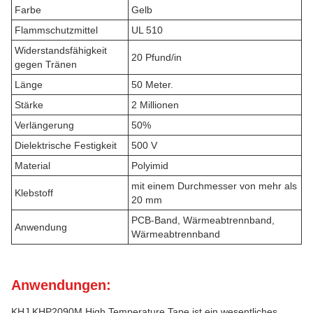
Farbe
Gelb
Flammschutzmittel
UL 510
Widerstandsfähigkeit
20 Pfund/in
gegen Tränen
Länge
50 Meter.
Stärke
2 Millionen
Verlängerung
50%
Dielektrische Festigkeit
500 V
Material
Polyimid
mit einem Durchmesser von mehr als
Klebstoff
20 mm
PCB-Band, Wärmeabtrennband,
Anwendung
Wärmeabtrennband
Anwendungen:
KHJ KHP2090M High Temperature Tape ist ein wesentliches