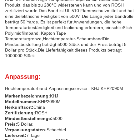
Produkt, das bis zu 280°C widerstehen kann und von ROSH
zertifiziert wurde.Das Band ist UL 510 Flammschutzmittel und hat
eine dielektrische Festigkeit von 500V. Die Länge jeder Bandrolle
beträgt 50 Yards. Es ist perfekt für Anwendungen, die hohe
Temperaturbeständigkeit und Isolierung erfordern, einschließlich
Polyimidfilmband, Kapton Tape
Temperaturgrenze,Hochtemperatur-SchaumbandDie
Mindestbestellung beträgt 5000 Stück und der Preis beträgt 5
Dollar pro Stück.Die Lieferfähigkeit dieses Produkts beträgt
1000000 Stück..
Anpassung:
Hochtemperaturband-Anpassungsservice - KHJ KHP2090M
Markenbezeichnung:
KHJ
Modellnummer:
KHP2090M
Herkunftsort:
China
Zertifizierung:
ROSH
Mindestbestellmenge:
5000
Preis:
5 Dollar.
Verpackungsdaten:
Schachtel
Lieferzeit:
7 Tage