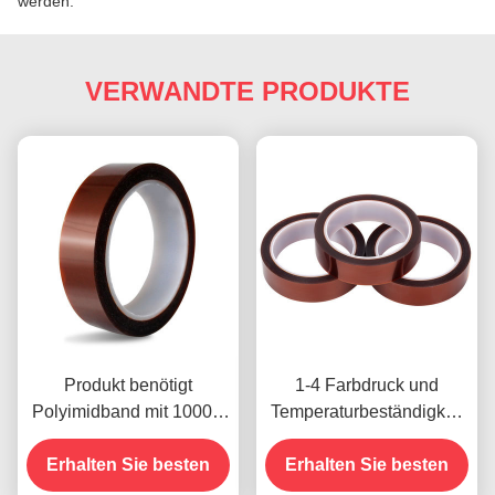
werden.
VERWANDTE PRODUKTE
Produkt benötigt
1-4 Farbdruck und
Polyimidband mit 1000V
Temperaturbeständigkeit
Spannungsfestigkeit
-10C-80C
Erhalten Sie besten
Zahlungsmethode mit
Erhalten Sie besten
Kreditkarte für frühere