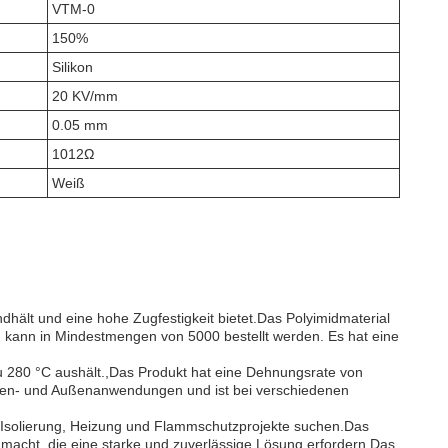
VTM-0
150%
Silikon
20 KV/mm
0.05 mm
1012Ω
Weiß
ält und eine hohe Zugfestigkeit bietet.Das Polyimidmaterial
d kann in Mindestmengen von 5000 bestellt werden. Es hat eine
zu 280 °C aushält.,Das Produkt hat eine Dehnungsrate von
 Innen- und Außenanwendungen und ist bei verschiedenen
e Isolierung, Heizung und Flammschutzprojekte suchen.Das
 macht, die eine starke und zuverlässige Lösung erfordern.Das