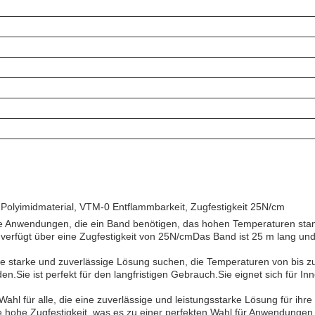
lyimidmaterial, VTM-0 Entflammbarkeit, Zugfestigkeit 25N/cm
 Anwendungen, die ein Band benötigen, das hohen Temperaturen standh
 verfügt über eine Zugfestigkeit von 25N/cmDas Band ist 25 m lang un
ine starke und zuverlässige Lösung suchen, die Temperaturen von bis 
n.Sie ist perfekt für den langfristigen Gebrauch.Sie eignet sich für
 für alle, die eine zuverlässige und leistungsstarke Lösung für ihr
ne hohe Zugfestigkeit, was es zu einer perfekten Wahl für Anwendungen