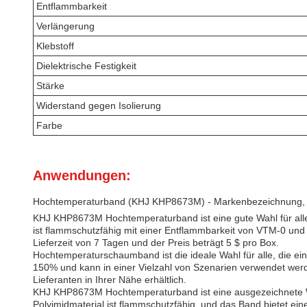
Entflammbarkeit
Verlängerung
Klebstoff
Dielektrische Festigkeit
Stärke
Widerstand gegen Isolierung
Farbe
Anwendungen:
Hochtemperaturband (KHJ KHP8673M) - Markenbezeichnung, Po
KHJ KHP8673M Hochtemperaturband ist eine gute Wahl für alle
ist flammschutzfähig mit einer Entflammbarkeit von VTM-0 und
Lieferzeit von 7 Tagen und der Preis beträgt 5 $ pro Box.
Hochtemperaturschaumband ist die ideale Wahl für alle, die e
150% und kann in einer Vielzahl von Szenarien verwendet werde
Lieferanten in Ihrer Nähe erhältlich.
KHJ KHP8673M Hochtemperaturband ist eine ausgezeichnete Wahl
Polyimidmaterial ist flammschutzfähig, und das Band bietet ei