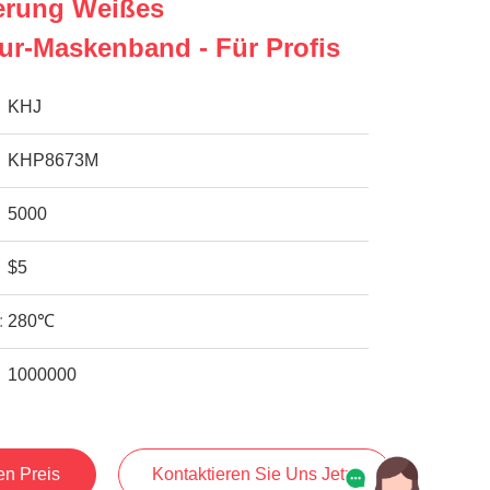
erung Weißes
ur-Maskenband - Für Profis
KHJ
KHP8673M
5000
$5
:
280℃
1000000
en Preis
Kontaktieren Sie Uns Jetzt