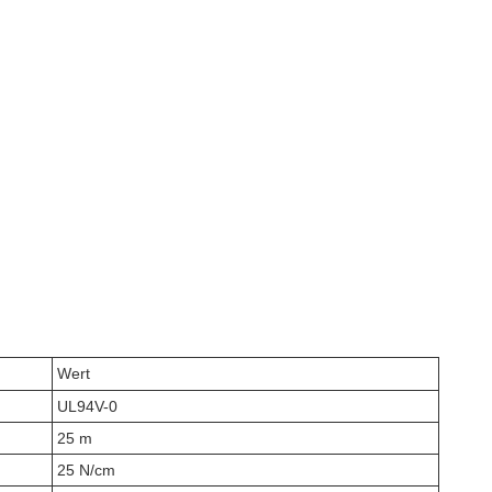
Wert
UL94V-0
25 m
25 N/cm