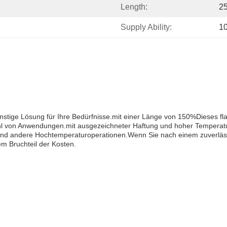
Length:
2
Supply Ability:
1
nstige Lösung für Ihre Bedürfnisse.mit einer Länge von 150%Dieses f
ahl von Anwendungen.mit ausgezeichneter Haftung und hoher Temperatur
d andere Hochtemperaturoperationen.Wenn Sie nach einem zuverläss
em Bruchteil der Kosten.