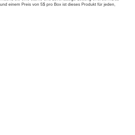
 und einem Preis von 5$ pro Box ist dieses Produkt für jeden,