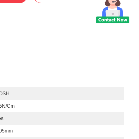
OSH
.5N/cm
es
.05mm