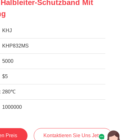
Halbleiter-Schutzband Mit
ng
KHJ
KHP832MS
5000
$5
:
280℃
1000000
en Preis
Kontaktieren Sie Uns Jetzt