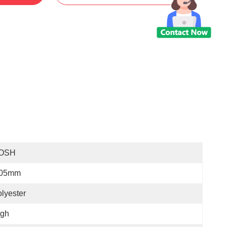
OSH
.05mm
lyester
igh