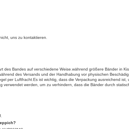
icht, uns zu kontaktieren.
 Art des Bandes auf verschiedene Weise.während größere Bänder in Ki
d während des Versands und der Handhabung vor physischen Beschädig
egel per Luftfracht.Es ist wichtig, dass die Verpackung ausreichend 
ung verwendet werden, um zu verhindern, dass die Bänder durch statisch
J.
teppich?