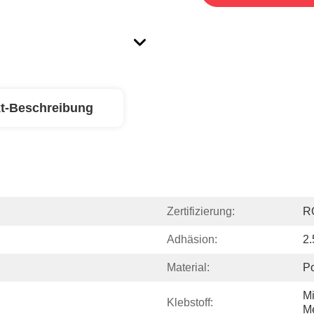
t-Beschreibung
Zertifizierung:
R
Adhäsion:
2
Material:
Po
Mi
Klebstoff:
M