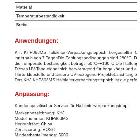
Material
Temperaturbeständigkeit
Breite
Anwendungen:
KHJ KHP863MS Halbleiter-Verpackungsteppich, hergestellt in Ch
innerhalb von 7 TagenDie Zahlungsbedingungen sind 280°C. Di
die Temperaturbeständigkeit beträgt -60°C~+180°C.Die Haftung
Dieses UV-Tape eignet sich hervorragend für Angelköder und a
Härterklebstoffe und andere UV-bezogene ProjekteEs ist langl
Das KHJ KHP863MS Halbleiterverpackungsteppich ist die perfe
Anpassung:
Kundenspezifischer Service für Halbleiterverpackungsteppi
Markenbezeichnung: KHJ
Modellnummer: KHP863MS
Herkunftsort: China
Zertifizierung: ROSH
Mindestbestellmenge: 5000