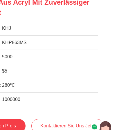
us Acryl Mit Zuverlässiger
t
KHJ
KHP863MS
5000
$5
:
280℃
1000000
en Preis
Kontaktieren Sie Uns Jetzt