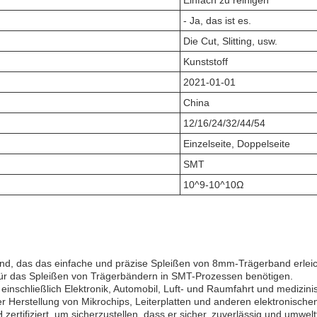
Einfach zu reinigen
- Ja, das ist es.
Die Cut, Slitting, usw.
Kunststoff
2021-01-01
China
12/16/24/32/44/54
Einzelseite, Doppelseite
SMT
10^9-10^10Ω
das das einfache und präzise Spleißen von 8mm-Trägerband erleichter
 für das Spleißen von Trägerbändern in SMT-Prozessen benötigen.
 einschließlich Elektronik, Automobil, Luft- und Raumfahrt und medizi
der Herstellung von Mikrochips, Leiterplatten und anderen elektronisc
rtifiziert, um sicherzustellen, dass er sicher, zuverlässig und umweltf