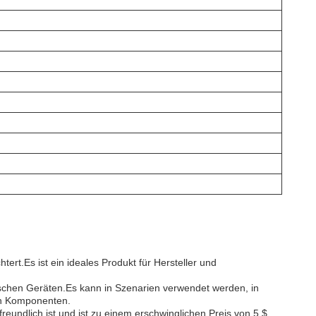
t.Es ist ein ideales Produkt für Hersteller und
nischen Geräten.Es kann in Szenarien verwendet werden, in
hen Komponenten.
reundlich ist.und ist zu einem erschwinglichen Preis von 5 $