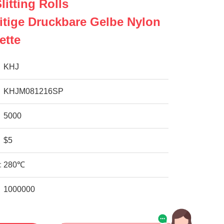
litting Rolls
itige Druckbare Gelbe Nylon
ette
KHJ
KHJM081216SP
5000
$5
:
280℃
1000000