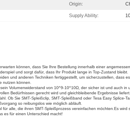
Origin:
C
Supply Ability:
1
 erwarten können, dass Sie Ihre Bestellung innerhalb einer angemessen
derspiel und sorgt dafür, dass Ihr Produkt lange in Top-Zustand bleibt.
 und anderen Techniken fertiggestellt, um sicherzustellen, dass es lan
e nutzen können.
 sein Volumenwiderstand von 10^9-10^10Ω, der sicher ist und auch in
llen Bedürfnissen gerecht wird und gleichbleibende Ergebnisse liefert
Wahl. Ob Sie SMT-Spleißclip, SMT-Spleißband oder Tesa Easy Splice-T
ißvorgang so reibungslos wie möglich abläuft.
 für alle, die ihren SMT-Spleißprozess vereinfachen möchten.Es wird s
s es für einen Unterschied macht!