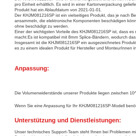
pro Einheit erhältlich. Es wird in einer Kartonverpackung gelie
Produkt hat ein Ablaufdatum von 2021-01-01.
Der KHJM081216SP ist ein vielseitiges Produkt, das je nach Be
ansammeln, die elektronische Komponenten beschädigen könne
ohne beschädigt zu werden.
Einer der wichtigsten Vorteile des KHJM081216SP ist, dass es 
macht.Es ist kompatibel mit 8mm Splice-Bändern, wodurch das S
Insgesamt ist die KHJM081216SP ein ausgezeichnetes Produkt f
es zu einem idealen Produkt für Hersteller und MonteurInnen 
Anpassung:
Die Volumenwiderstände unserer Produkte liegen zwischen 10^9
Wenn Sie eine Anpassung für Ihr KHJM081216SP-Modell benötig
Unterstützung und Dienstleistungen:
Unser technisches Support-Team steht Ihnen bei Problemen mit 