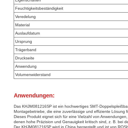
Eigenschaften
Feuchtigkeitsbeständigkeit
Veredelung
Material
Auslaufdatum
Ursprung
Trägerband
Druckseite
Anwendung
Volumenwiderstand
Anwendungen:
Das KHJM081216SP ist ein hochwertiges SMT-Doppelspleißband, 
Montagebetriebe, die eine zuverlässige und effiziente Lösung
Dieses Produkt eignet sich für eine Vielzahl von Anwendungen,
denen hohe Präzision und Genauigkeit kritisch sind, z. B. bei 
Der KHJM081216SP wird in China hergestellt und ist von ROSH ze