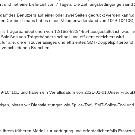
fert und hat eine Lieferzeit von 7 Tagen. Die Zahlungsbedingungen sind
darf des Benutzers auf einer oder zwei Seiten gedruckt werden kann.die
nDarüber hinaus hat es einen Volumenwiderstand von 10^9-10^10Ω, w
mit Trägerbandoptionen von 12/16/24/32/44/54 ausgestattet ist, was ih
pleißen von Trägerbändern schnell und effizient erleichtert wird.
ür alle, die ein zuverlässiges und effizientes SMT-Doppelsplitterban
in verschiedenen Branchen.
-10^10Ω und haben ein Verfallsdatum von 2021-01-01.Unser Produkt bes
en, bieten wir Dienstleistungen wie Splice-Tool, SMT-Splice-Tool und
Ihrem früheren Modell zur Verfügung.und erforderlichenfalls Ersatztei