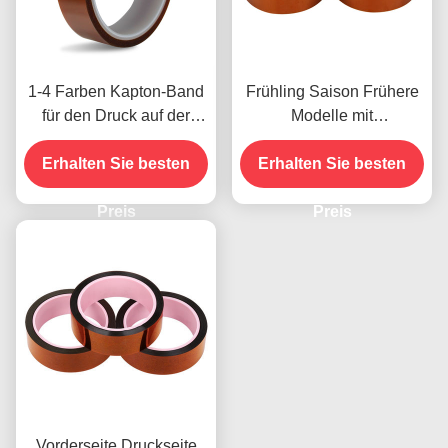
1-4 Farben Kapton-Band
Frühling Saison Frühere
für den Druck auf der
Modelle mit
Vorderseite
Feuchtigkeitsbeständigke
Erhalten Sie besten
Erhalten Sie besten
it und 2,5N/25mm
Schälfestigkeit
Preis
Preis
Vorderseite Druckseite