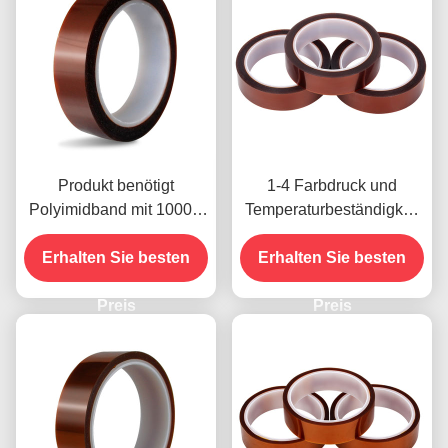
Produkt benötigt
1-4 Farbdruck und
Polyimidband mit 1000V
Temperaturbeständigkeit
Spannungsfestigkeit
-10C-80C
Erhalten Sie besten
Zahlungsmethode mit
Erhalten Sie besten
Kreditkarte für frühere
Preis
Modelle
Preis