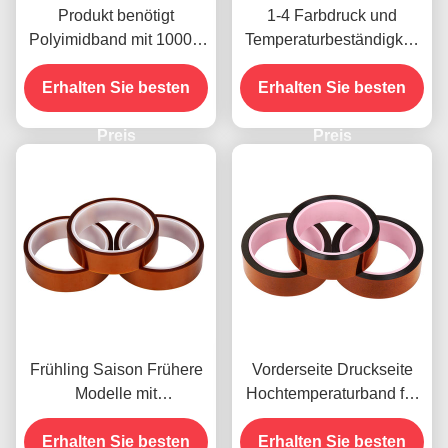
Produkt benötigt
1-4 Farbdruck und
Polyimidband mit 1000V
Temperaturbeständigkeit
Spannungsfestigkeit
-10C-80C
Erhalten Sie besten
Zahlungsmethode mit
Erhalten Sie besten
Kreditkarte für frühere
Preis
Modelle
Preis
Frühling Saison Frühere
Vorderseite Druckseite
Modelle mit
Hochtemperaturband für
Feuchtigkeitsbeständigke
das vorhandene Produkt
Erhalten Sie besten
it und 2,5N/25mm
Erhalten Sie besten