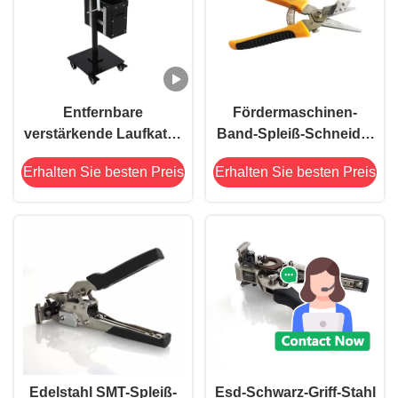
Entfernbare
Fördermaschinen-
verstärkende Laufkatze
Band-Spleiß-Schneider
SMTs mit ESD-Rädern
SMTs AI mit
Erhalten Sie besten Preis
Erhalten Sie besten Preis
Schraubensicherung
Edelstahl SMT-Spleiß-
Esd-Schwarz-Griff-Stahl