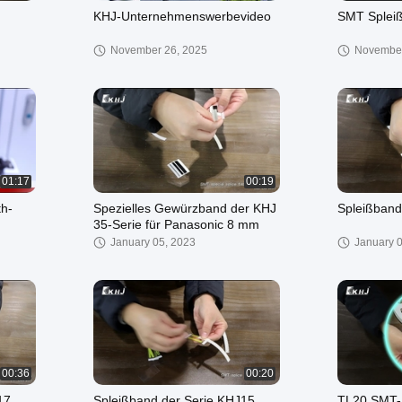
KHJ-Unternehmenswerbevideo
SMT Splei
November 26, 2025
November
01:17
00:19
th-
Spezielles Gewürzband der KHJ
Spleißband
35-Serie für Panasonic 8 mm
January 05, 2023
January 
00:36
00:20
17
Spleißband der Serie KHJ15
TL20 SMT-