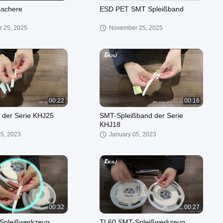
ßschere
ESD PET SMT Spleißband
 25, 2025
November 25, 2025
00:22
00:16
 der Serie KHJ25
SMT-Spleißband der Serie
KHJ18
05, 2023
January 05, 2023
00:32
00:27
Spleißwerkzeug
TL60 SMT-Spleißwerkzeug