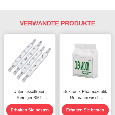
VERWANDTE PRODUKTE
Unter fusselfreiem
Elektronik-Pharmazeutik-
Reiniger SMT-
Reinraum wischt
Schablonen-
fusselfreies Vliesstoffe
Reinigungswischer Rolls
Erhalten Sie besten
Erhalten Sie besten
Soem-ODM ab