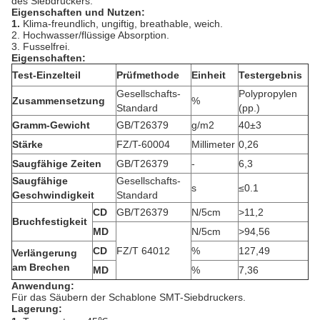
des Siebdruckers.
Eigenschaften und Nutzen:
1.
Klima-freundlich, ungiftig, breathable, weich.
2. Hochwasser/flüssige Absorption.
3. Fusselfrei.
Eigenschaften:
Test-Einzelteil
Prüfmethode
Einheit
Testergebnis
Gesellschafts-
Polypropylen
Zusammensetzung
%
Standard
(pp.)
Gramm-Gewicht
GB/T26379
g/m2
40±3
Stärke
FZ/T-60004
Millimeter
0,26
Saugfähige Zeiten
GB/T26379
-
6,3
Saugfähige
Gesellschafts-
s
≤0.1
Geschwindigkeit
Standard
CD
GB/T26379
N/5cm
>11,2
Bruchfestigkeit
MD
N/5cm
>94,56
CD
FZ/T 64012
%
127,49
Verlängerung
am Brechen
MD
%
7,36
Anwendung:
Für das Säubern der Schablone SMT-Siebdruckers.
Lagerung: