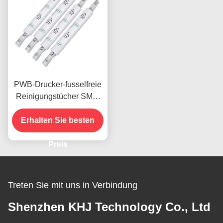
PWB-Drucker-fusselfreie
Reinigungstücher SMT-
Schablonen-
Hochwasser-Absorption
Erhalten Sie besten
Preis
Treten Sie mit uns in Verbindung
Shenzhen KHJ Technology Co., Ltd