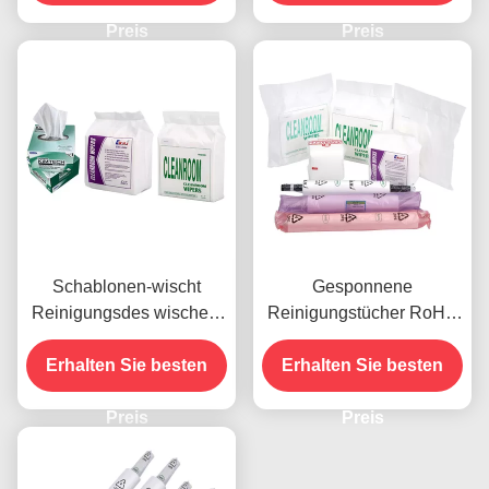
für PWB-Drucker
Preis
Preis
Schablonen-wischt
Gesponnene
Reinigungsdes wischers
Reinigungstücher RoHS
A der Polyester-
nicht fusselfrei für
Erhalten Sie besten
Mischungs-68g SMT
Erhalten Sie besten
Halbleiter-Industrien
Cleanroom Grad ab
Preis
Preis