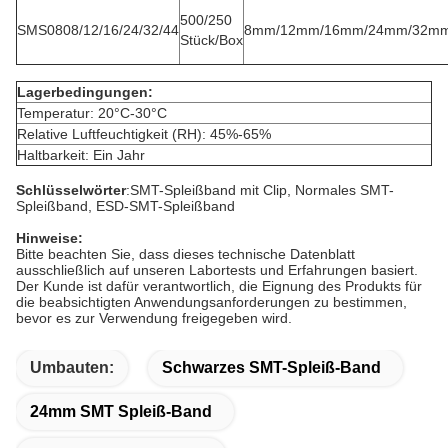
500/250
SMS0808/12/16/24/32/44
8mm/12mm/16mm/24mm/32m
Stück/Box
Lagerbedingungen:
Temperatur: 20°C-30°C
Relative Luftfeuchtigkeit (RH): 45%-65%
Haltbarkeit: Ein Jahr
Schlüsselwörter
:SMT-Spleißband mit Clip, Normales SMT-
Spleißband, ESD-SMT-Spleißband
Hinweise
:
Bitte beachten Sie, dass dieses technische Datenblatt
ausschließlich auf unseren Labortests und Erfahrungen basiert.
Der Kunde ist dafür verantwortlich, die Eignung des Produkts für
die beabsichtigten Anwendungsanforderungen zu bestimmen,
bevor es zur Verwendung freigegeben wird.
Umbauten:
Schwarzes SMT-Spleiß-Band
24mm SMT Spleiß-Band