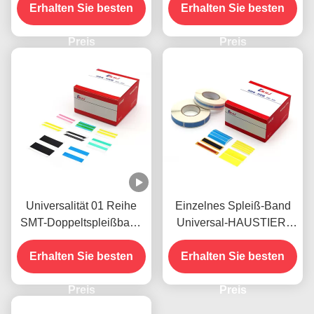
Erhalten Sie besten
HAUSTIER Material
Erhalten Sie besten
Werkzeug
verpackt
Preis
Preis
Universalität 01 Reihe
Einzelnes Spleiß-Band
SMT-Doppeltspleißband
Universal-HAUSTIER-
mit den doppelten
SMTs für
prägeartigen Punkten
Erhalten Sie besten
Fördermaschinen-Band
Erhalten Sie besten
entworfen, alle Größen
Preis
des
Preis
Fördermaschinenbands