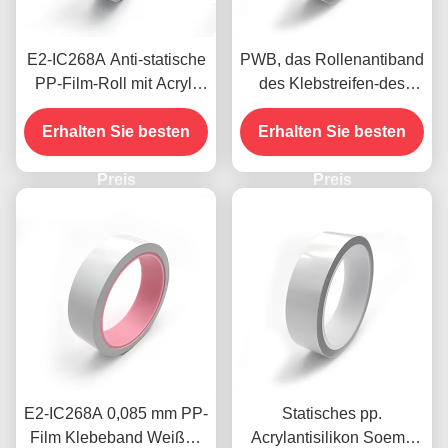
E2-IC268A Anti-statische
PWB, das Rollenantiband
PP-Film-Roll mit Acryl-
des Klebstreifen-des
Klebband
Rollenstatisches pp.
Erhalten Sie besten
klebriges Film-0.09mm
Erhalten Sie besten
säubert
Preis
Preis
E2-IC268A 0,085 mm PP-
Statisches pp.
Film Klebeband Weißes
Acrylantisilikon Soems