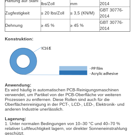
Haftung auf Stahl
lbs/Zoll
mm
2014
GBT 30776-
Zugfestigkeit
≥ 20 lbs/Zoll
≥ 3,5 (KN/M)
2014
GBT 30776-
Dehnung
≥ 45 %
≥ 45 %
2014
Konstruktion:
Anwendung:
Es wird häufig in automatischen PCB-Reinigungsmaschinen
verwendet, um Partikel von der PCB-Oberfläche vor weiteren
Prozessen zu entfernen. Diese Rollen sind auch für die
Oberflächenreinigung in der PCT-, LCD-, LED-, Elektronik- und
anderen Industrie unerlässlich.
Lagerung:
1. Unter normalen Bedingungen von 10–30 °C und 40–70 %
relativer Luftfeuchtigkeit lagern, vor direkter Sonneneinstrahlung
geschützt.