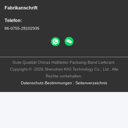
Fabrikanschrift
Telefon:
86-0755-28102935
Gute Qualität Chinas Halbleiter Packaing-Band Lieferant.
Copyright-© -2026 Shenzhen KHJ Technology Co., Ltd . Alle
Rechte vorbehalten.
Datenschutz-Bestimmungen
|
Seitenverzeichnis