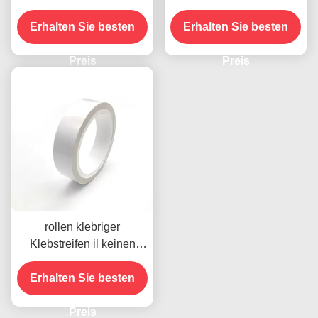
antistatisches Band zur
des Klebstreifen-0.09mm
Erhalten Sie besten
Reinigung von
Erhalten Sie besten
frei
Oberflächenstaub
Preis
Preis
rollen klebriger
Klebstreifen il keinen
Kleber-Rückstand für
Erhalten Sie besten
Reinigungsstaub
Preis