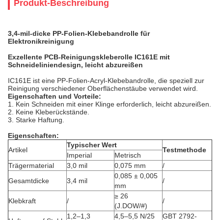
Produkt-Beschreibung
3,4-mil-dicke PP-Folien-Klebebandrolle für
Elektronikreinigung
Exzellente PCB-Reinigungskleberolle IC161E mit
Schneideliniendesign, leicht abzureißen
IC161E ist eine PP-Folien-Acryl-Klebebandrolle, die speziell zur
Reinigung verschiedener Oberflächenstäube verwendet wird.
Eigenschaften und Vorteile:
1. Kein Schneiden mit einer Klinge erforderlich, leicht abzureißen.
2. Keine Kleberückstände.
3. Starke Haftung.
Eigenschaften:
Typischer Wert
Artikel
Testmethode
Imperial
Metrisch
Trägermaterial
3,0 mil
0,075 mm
/
0,085 ± 0,005
Gesamtdicke
3,4 mil
/
mm
≥ 26
Klebkraft
/
/
(J.DOW/#)
1,2–1,3
4,5–5,5 N/25
GBT 2792-