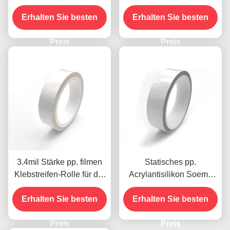
acrylsauerklebstreifen-
Rollenstatisches pp.
Erhalten Sie besten
Rollensilikon freies
klebriges Film-0.09mm
Erhalten Sie besten
Soem-ODM
säubert
Preis
Preis
3.4mil Stärke pp. filmen
Statisches pp.
Klebstreifen-Rolle für die
Acrylantisilikon Soems
saubere Elektronik
des Klebstreifen-0.09mm
Erhalten Sie besten
Erhalten Sie besten
frei
Preis
Preis