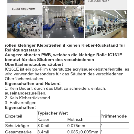
rollen klebriger Klebstreifen il keinen Kleber-Rückstand für
Reinigungsstaub
Ausgezeichnetes PWB, welches die klebrige Rolle IC161E
benutzt für das Säubern des verschiedenen
Oberflächenstaubes säubert
IC161E ist ein pp.-Film unterstützte acrylsauerklebstreifenrolle, es
wird verwendet besonders für das Säubern des verschiedenen
Oberflächenstaubes.
Eigenschaften und Nutzen:
1. Kein Bedarf, durch das Blatt zu schneiden, einfach,
auseinanderzureißen.
2. Kein Kleberrückstand.
3. Haftvermögen.
Eigenschaften:
Typischer Wert
Einzelteil
Prüfmethode
Kaiser
Metrisch
Schutzträger
3.0mil
0.075mm
/
Gesamtstärke
3.4mil
0.085±0.005mm
/