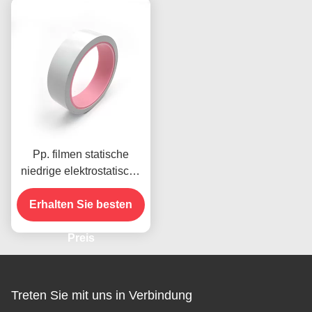
Pp. filmen statische
niedrige elektrostatische
Antientladung des
Erhalten Sie besten
Klebstreifen-Rollen
0.085mm
Preis
Treten Sie mit uns in Verbindung