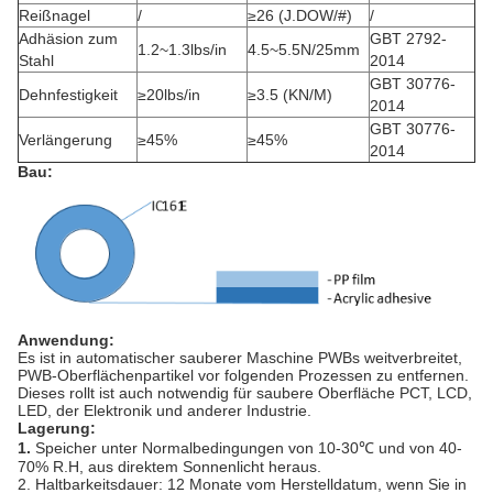
Reißnagel
/
≥26 (J.DOW/#)
/
Adhäsion zum
GBT 2792-
1.2~1.3lbs/in
4.5~5.5N/25mm
Stahl
2014
GBT 30776-
Dehnfestigkeit
≥20lbs/in
≥3.5 (KN/M)
2014
GBT 30776-
Verlängerung
≥45%
≥45%
2014
Bau:
Anwendung:
Es ist in automatischer sauberer Maschine PWBs weitverbreitet,
PWB-Oberflächenpartikel vor folgenden Prozessen zu entfernen.
Dieses rollt ist auch notwendig für saubere Oberfläche PCT, LCD,
LED, der Elektronik und anderer Industrie.
Lagerung:
1.
Speicher unter Normalbedingungen von 10-30℃ und von 40-
70% R.H, aus direktem Sonnenlicht heraus.
2. Haltbarkeitsdauer: 12 Monate vom Herstelldatum, wenn Sie in